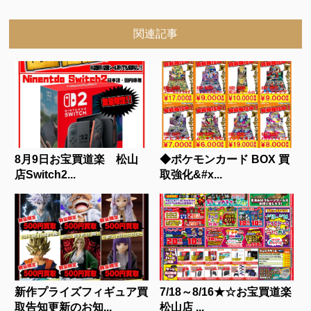
関連記事
8月9日お宝買道楽 松山
◆ポケモンカード BOX 買
店Switch2...
取強化&#x...
新作プライズフィギュア買
7/18～8/16★☆お宝買道楽
取告知更新のお知...
松山店 ...