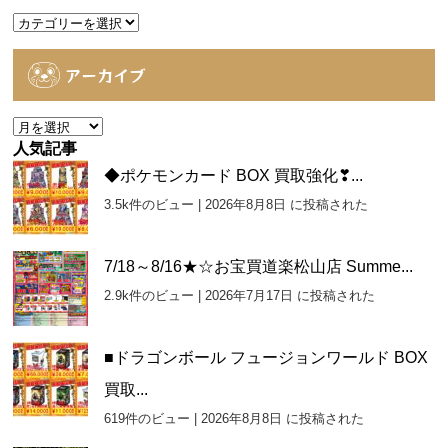
カ
テ
ゴ
アーカイブ
リ
ー
ア
ー
人気記事
カ
◆ポケモンカード BOX 買取強化❣...
イ
3.5k件のビュー
|
2026年8月8日 に投稿された
ブ
7/18～8/16★☆お宝買道楽松山店 Summe...
2.9k件のビュー
|
2026年7月17日 に投稿された
■ドラゴンボール フュージョンワールド BOX
買取...
619件のビュー
|
2026年8月8日 に投稿された