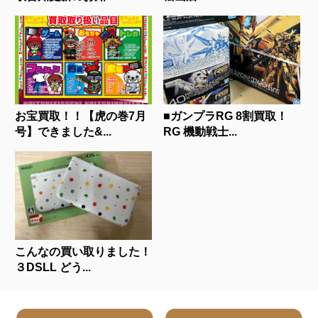
お宝買取！！【虎の巻7月
■ガンプラRG 8割買取！
号】できました&...
RG 機動戦士...
こんなの買い取りました！
３DSLL どう...