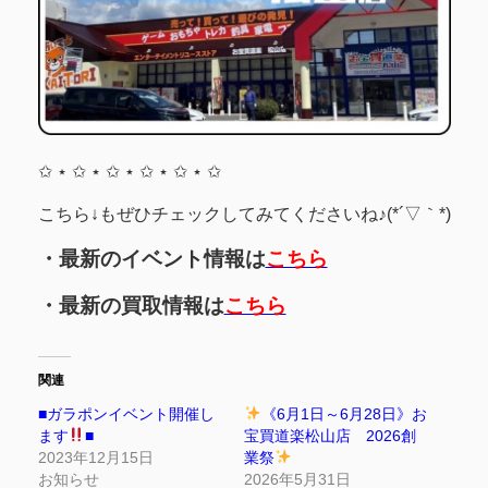
✩ ⋆ ✩ ⋆ ✩ ⋆ ✩ ⋆ ✩ ⋆ ✩
こちら↓もぜひチェックしてみてくださいね♪(*´▽｀*)
・最新のイベント情報は
こちら
・最新の買取情報は
こちら
関連
■ガラポンイベント開催し
《6月1日～6月28日》お
ます
■
宝買道楽松山店 2026創
2023年12月15日
業祭
お知らせ
2026年5月31日