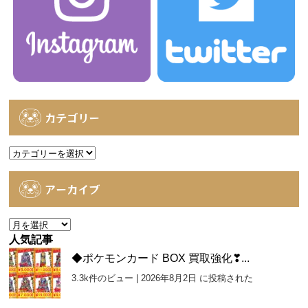
カテゴリー
カ
テ
ゴ
アーカイブ
リ
ー
ア
ー
人気記事
カ
◆ポケモンカード BOX 買取強化❣...
イ
3.3k件のビュー
|
2026年8月2日 に投稿された
ブ