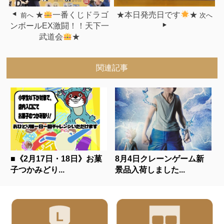
★
一番くじドラゴ
★本日発売日です
★
前へ
次へ
ンボールEX激闘！！天下一
武道会
★
関連記事
■《2月17日・18日》お菓
8月4日クレーンゲーム新
子つかみどり...
景品入荷しました...