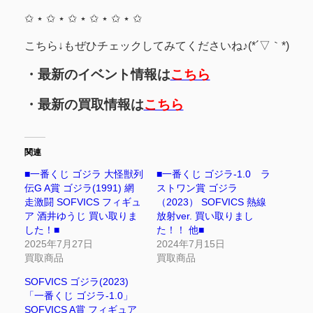
✩ ⋆ ✩ ⋆ ✩ ⋆ ✩ ⋆ ✩ ⋆ ✩
こちら↓もぜひチェックしてみてくださいね♪(*´▽｀*)
・最新のイベント情報は
こちら
・最新の買取情報は
こちら
関連
■一番くじ ゴジラ 大怪獣列
■一番くじ ゴジラ-1.0 ラ
伝G A賞 ゴジラ(1991) 網
ストワン賞 ゴジラ
走激闘 SOFVICS フィギュ
（2023） SOFVICS 熱線
ア 酒井ゆうじ 買い取りま
放射ver. 買い取りまし
した！■
た！！ 他■
2025年7月27日
2024年7月15日
買取商品
買取商品
SOFVICS ゴジラ(2023)
「一番くじ ゴジラ-1.0」
SOFVICS A賞 フィギュア