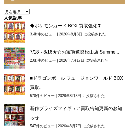
リ
ー
ア
ー
人気記事
カ
◆ポケモンカード BOX 買取強化❣...
イ
3.4k件のビュー
|
2026年8月8日 に投稿された
ブ
7/18～8/16★☆お宝買道楽松山店 Summe...
2.8k件のビュー
|
2026年7月17日 に投稿された
■ドラゴンボール フュージョンワールド BOX
買取...
578件のビュー
|
2026年8月8日 に投稿された
新作プライズフィギュア買取告知更新のお知
らせ...
547件のビュー
|
2026年8月7日 に投稿された