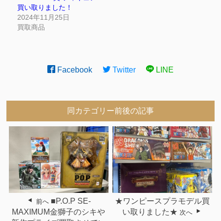
買い取りました！
2024年11月25日
買取商品
Facebook
Twitter
LINE
同カテゴリー前後の記事
■P.O.P SE-
★ワンピースプラモデル買
前へ
MAXIMUM金獅子のシキや
い取りました★
次へ