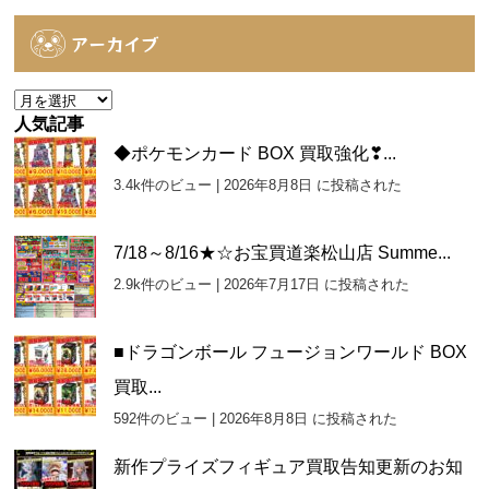
テ
ゴ
アーカイブ
リ
ー
ア
ー
人気記事
カ
◆ポケモンカード BOX 買取強化❣...
イ
3.4k件のビュー
|
2026年8月8日 に投稿された
ブ
7/18～8/16★☆お宝買道楽松山店 Summe...
2.9k件のビュー
|
2026年7月17日 に投稿された
■ドラゴンボール フュージョンワールド BOX
買取...
592件のビュー
|
2026年8月8日 に投稿された
新作プライズフィギュア買取告知更新のお知