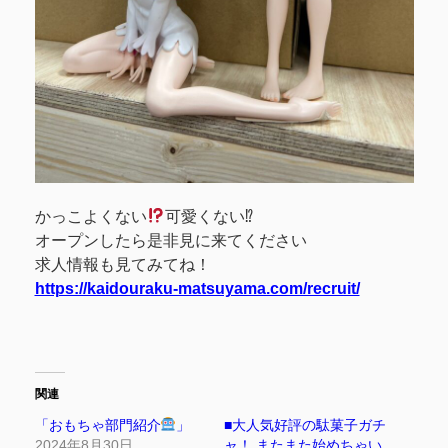
かっこよくない
可愛くない⁉
️オープンしたら是非見に来てください
求人情報も見てみてね！
https://kaidouraku-matsuyama.com/recruit/
関連
「おもちゃ部門紹介
」
■大人気好評の駄菓子ガチ
2024年8月30日
ャ！ またまた始めちゃい