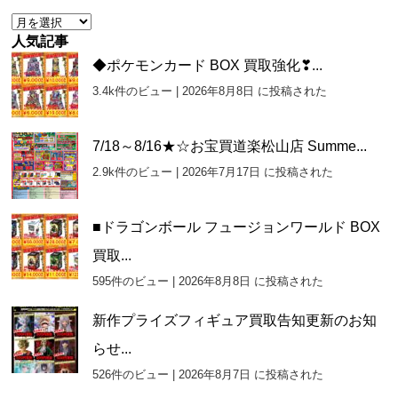
ー
ア
ー
人気記事
カ
◆ポケモンカード BOX 買取強化❣...
イ
3.4k件のビュー
|
2026年8月8日 に投稿された
ブ
7/18～8/16★☆お宝買道楽松山店 Summe...
2.9k件のビュー
|
2026年7月17日 に投稿された
■ドラゴンボール フュージョンワールド BOX
買取...
595件のビュー
|
2026年8月8日 に投稿された
新作プライズフィギュア買取告知更新のお知
らせ...
526件のビュー
|
2026年8月7日 に投稿された