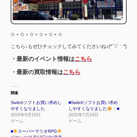
✩ ⋆ ✩ ⋆ ✩ ⋆ ✩ ⋆ ✩ ⋆ ✩
こちら↓もぜひチェックしてみてくださいね♪(*´▽｀*)
・最新のイベント情報は
こちら
・最新の買取情報は
こちら
関連
Switchソフトお買い求めし
■Switchソフトお買い求め
やすくなりました
しやすくなりました
■
2025年9月19日
2025年7月18日
ゲーム
ゲーム
■
スーパーマリオRPG