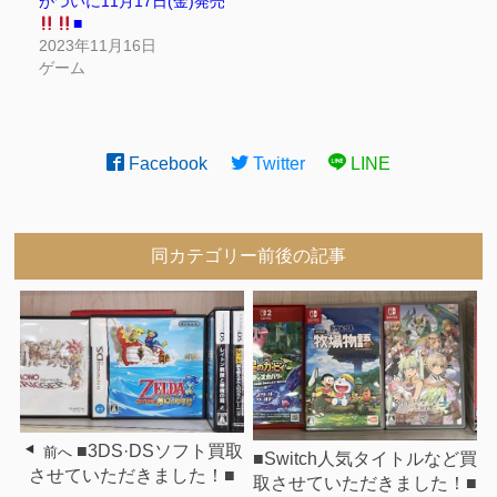
がついに11月17日(金)発売
■
2023年11月16日
ゲーム
Facebook
Twitter
LINE
同カテゴリー前後の記事
■3DS·DSソフト買取
前へ
■Switch人気タイトルなど買
させていただきました！■
取させていただきました！■