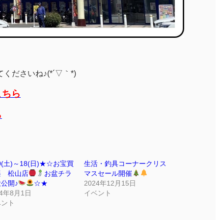
ださいね♪(*´▽｀*)
こちら
ら
10(土)～18(日)★☆お宝買
生活・釣具コーナークリス
楽 松山店
お盆チラ
マスセール開催
公開♪
☆★
2024年12月15日
24年8月1日
イベント
ベント