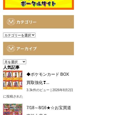
カテゴリー
カ
テ
ゴ
アーカイブ
リ
ー
ア
ー
人気記事
カ
◆ポケモンカード BOX
イ
買取強化❣...
ブ
3.3k件のビュー
|
2026年8月2日
に投稿された
7/18～8/16★☆お宝買道