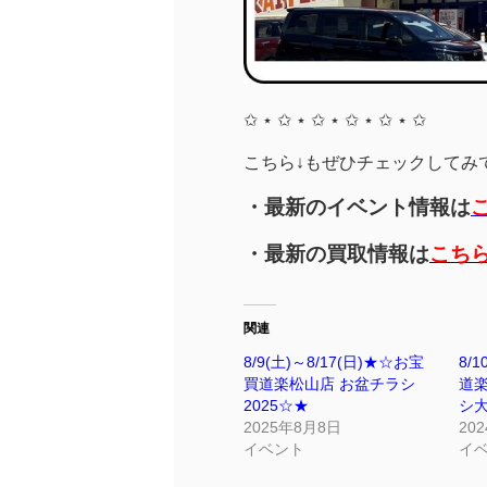
✩ ⋆ ✩ ⋆ ✩ ⋆ ✩ ⋆ ✩ ⋆ ✩
こちら↓もぜひチェックしてみてく
・最新のイベント情報は
・最新の買取情報は
こち
関連
8/9(土)～8/17(日)★☆お宝
8/
買道楽松山店 お盆チラシ
道
2025☆★
シ大
2025年8月8日
20
イベント
イ