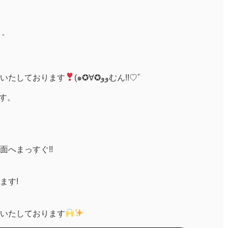
゜
いたしております
(๑✪∀✪ووむん!!♡ﾞ
ます。
へまっすぐ!!
ます!
いたしております