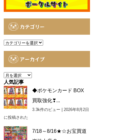
カテゴリー
カ
テ
ゴ
アーカイブ
リ
ー
ア
ー
人気記事
カ
◆ポケモンカード BOX
イ
買取強化❣...
ブ
3.3k件のビュー
|
2026年8月2日
に投稿された
7/18～8/16★☆お宝買道