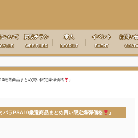
について
買取チラシ
求人
イベント
お問い
CYCLE
WEB FLIER
RECRUIT
EVENT
CONT
A10厳選商品まとめ買い限定爆弾価格
』
ミパラPSA10厳選商品まとめ買い限定爆弾価格
』