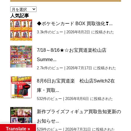
ー
ア
ー
人気記事
カ
◆ポケモンカード BOX 買取強化❣...
イ
3.3k件のビュー
|
2026年8月2日 に投稿された
ブ
7/18～8/16★☆お宝買道楽松山店
Summe...
2.7k件のビュー
|
2026年7月17日 に投稿された
8月6日お宝買道楽 松山店Switch2在
庫・買取...
532件のビュー
|
2026年8月6日 に投稿された
新作プライズフィギュア買取告知更新の
お知らせ...
Translate »
529件のビュー
|
2026年7月31日 に投稿された