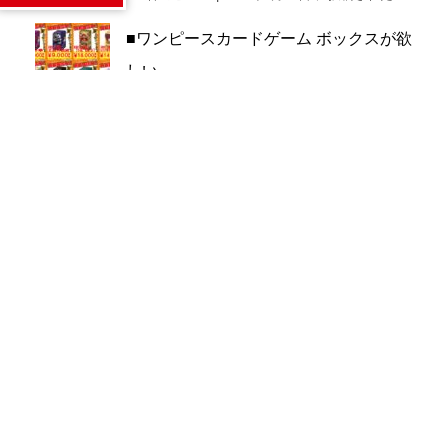
■ワンピースカードゲーム ボックスが欲
しい...
500件のビュー
|
2026年8月1日 に投稿された
■ドラゴンボール フュージョンワールド
BOX買取...
481件のビュー
|
2026年8月1日 に投稿された
新作ガンプラを買取強化！今すぐ買取金
額をチェック！
263件のビュー
|
2026年8月5日 に投稿された
《6・7・8月》お客様へのお詫びとお知
らせ
240件のビュー
|
2026年7月6日 に投稿された