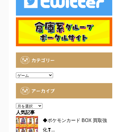
カテゴリー
カ
テ
ゴ
アーカイブ
リ
ー
ア
ー
人気記事
カ
◆ポケモンカード BOX 買取強
イ
化❣...
ブ