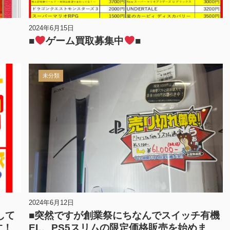
2024年6月15日
■
ゲーム買取募集中
■
未分類
2024年6月12日
して
■突然ですが創業祭にちなんでスイッチ有機
す！
EL、PS5スリムの限定価格販売を始めま