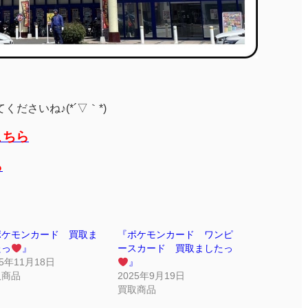
ださいね♪(*´▽｀*)
こちら
ら
ポケモンカード 買取ま
『ポケモンカード ワンピ
たっ
』
ースカード 買取ましたっ
25年11月18日
』
取商品
2025年9月19日
買取商品