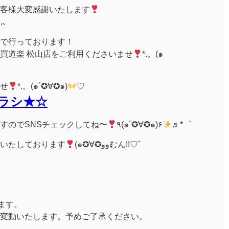
客様大変感謝いたします
ｩ,､
0まで行っております！
買道楽 松山店をご利用くださいませ
*.。(๑
せ
*.。(๑´✪∀✪๑)
♡
ラシ★☆
すのでSNSチェックしてね〜
٩(๑´✪∀✪๑)۶
♬*゜
いたしております
(๑✪∀✪ووむん!!♡ﾞ
ります。
変動いたします。予めご了承ください。