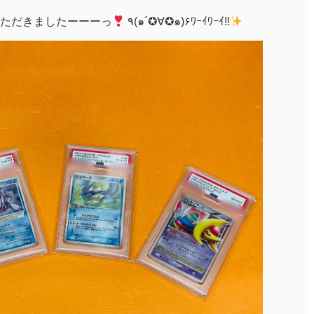
ただきましたーーーっ
٩(๑´✪∀✪๑)۶ﾜｰｲﾜｰｲ‼︎