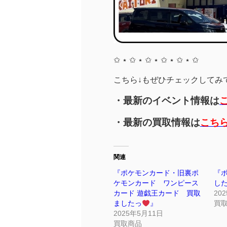
✩ ⋆ ✩ ⋆ ✩ ⋆ ✩ ⋆ ✩ ⋆ ✩
こちら↓もぜひチェックしてみてく
・最新のイベント情報は
・最新の買取情報は
こち
関連
『ポケモンカード・旧裏ポ
『
ケモンカード ワンピース
し
カード 遊戯王カード 買取
20
ましたっ
』
買
2025年5月11日
買取商品