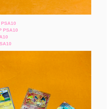
 PSA10
P PSA10
A10
SA10