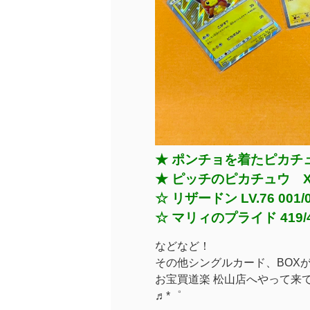
★ ポンチョを着たピカチュウ 
★ ピッチのピカチュウ X
☆ リザードン LV.76 001/
☆ マリィのプライド 419/4
などなど！
その他シングルカード、BOX
お宝買道楽 松山店へやって来
♬*゜