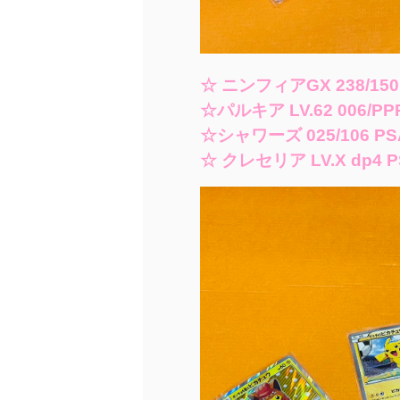
☆ ニンフィアGX 238/150
☆パルキア LV.62 006/PP
☆シャワーズ 025/106 PS
☆ クレセリア LV.X dp4 P