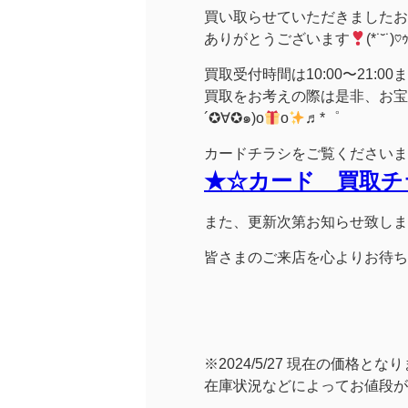
買い取らせていただきましたお
ありがとうございます
(*˙˘˙)♡
買取受付時間は10:00〜21:0
買取をお考えの際は是非、お宝
´✪∀✪๑)o
o
♬*゜
カードチラシをご覧くださいま
★☆カード 買取チ
また、更新次第お知らせ致しま
皆さまのご来店を心よりお待ち
※2024/5/27 現在の価格とな
在庫状況などによってお値段が