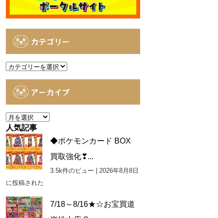
カテゴリー
カ
テ
ゴ
アーカイブ
リ
ー
ア
ー
人気記事
カ
◆ポケモンカード BOX
イ
買取強化❣...
ブ
3.5k件のビュー
|
2026年8月8日
に投稿された
7/18～8/16★☆お宝買道