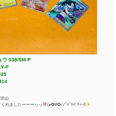
038/SM-P
Y-P
025
14
が沢山
てくれましたーーーっっ
(๑✪∀✪ﾉﾉﾞﾊﾟﾁﾊﾟﾁｨ~‼︎