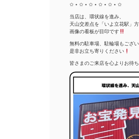
✩ ⋆ ✩ ⋆ ✩ ⋆ ✩ ⋆ ✩ ⋆ ✩
当店は、環状線を進み、
天山交差点を「いよ立花駅」方面
画像の看板が目印です
無料の駐車場、駐輪場もござい
是非お立ち寄りください
皆さまのご来店を心よりお待ち