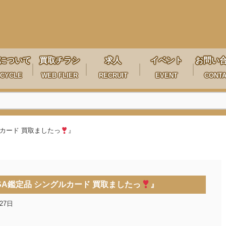
について
買取チラシ
求人
イベント
お問い
CYCLE
WEB FLIER
RECRUIT
EVENT
CONT
ルカード 買取ましたっ
』
A鑑定品 シングルカード 買取ましたっ
』
27日