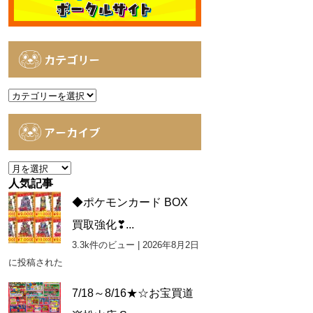
カテゴリー
カ
テ
ゴ
アーカイブ
リ
ー
ア
ー
人気記事
カ
◆ポケモンカード BOX
イ
買取強化❣...
ブ
3.3k件のビュー
|
2026年8月2日
に投稿された
7/18～8/16★☆お宝買道