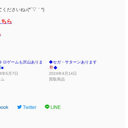
ださいね♪(*´▽｀*)
こちら
ら
レトロゲームも沢山ありま
◆セガ・サターンあります
■
◆
24年5月7日
2024年4月14日
ーム
買取商品
book
Twitter
LINE