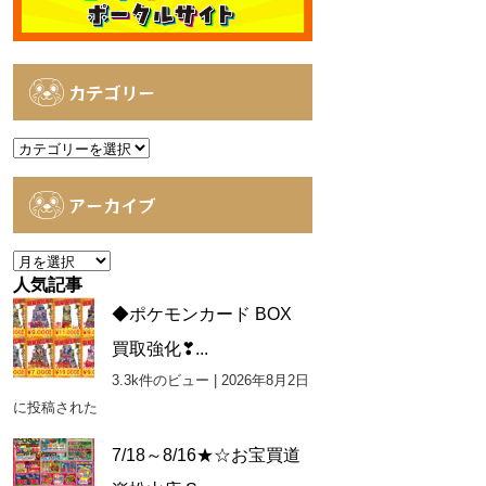
カテゴリー
カ
テ
ゴ
アーカイブ
リ
ー
ア
ー
人気記事
カ
◆ポケモンカード BOX
イ
買取強化❣...
ブ
3.3k件のビュー
|
2026年8月2日
に投稿された
7/18～8/16★☆お宝買道