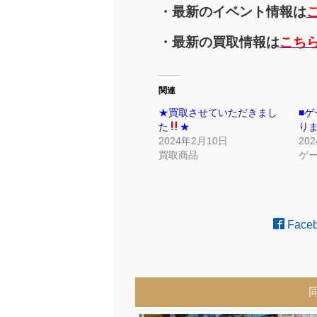
・最新のイベント情報は
・最新の買取情報は
こち
関連
★買取させていただきまし
■
た
★
り
2024年2月10日
20
買取商品
ゲ
Face