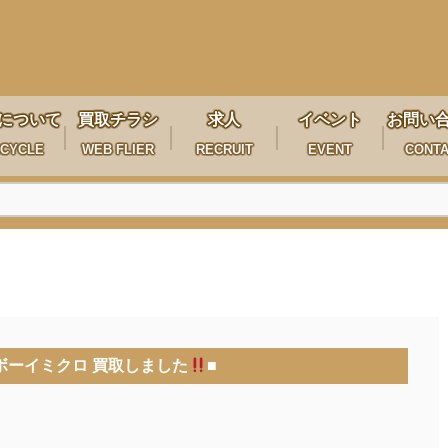
について
買取チラシ
求人
イベント
お問い
CYCLE
WEB FLIER
RECRUIT
EVENT
CONT
ボーイミクロ 買取しました
■