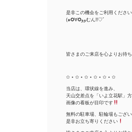
是非この機会をご利用ください
(๑✪∀✪ووむん!!♡ﾞ
皆さまのご来店を心よりお待ち
✩ ⋆ ✩ ⋆ ✩ ⋆ ✩ ⋆ ✩ ⋆ ✩
当店は、環状線を進み、
天山交差点を「いよ立花駅」方面
画像の看板が目印です
無料の駐車場、駐輪場もござい
是非お立ち寄りください