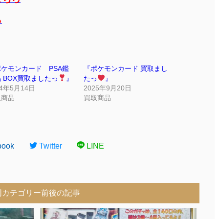
ら
ケモンカード PSA鑑
『ポケモンカード 買取まし
 BOX買取ましたっ
』
たっ
』
24年5月14日
2025年9月20日
取商品
買取商品
book
Twitter
LINE
同カテゴリー前後の記事