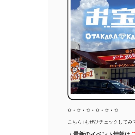
✩ ⋆ ✩ ⋆ ✩ ⋆ ✩ ⋆ ✩ ⋆ ✩
こちら↓もぜひチェックしてみてく
・最新のイベント情報は