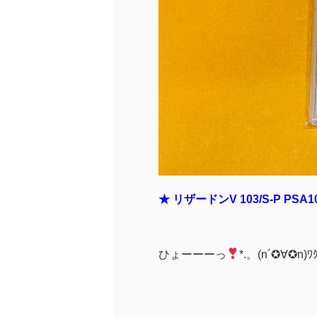
★ リザードンV 103/S-P PSA1
ひょーーーっ
*.。(n´✪∀✪n)ﾜ