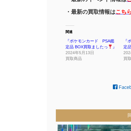
・最新の買取情報は
こち
関連
『ポケモンカード PSA鑑
『ポ
定品 BOX買取ましたっ
』
定品
2024年5月13日
20
買取商品
買
Face