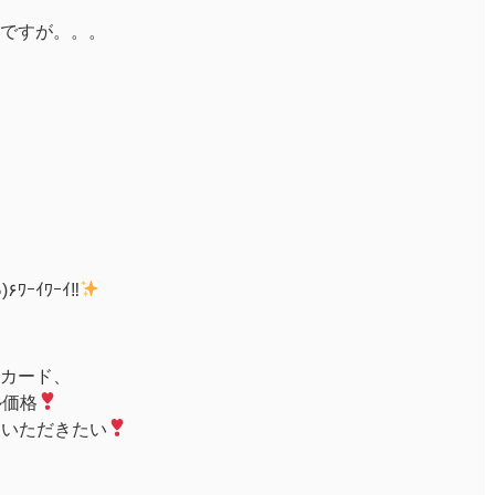
ですが。。。
)۶ﾜｰｲﾜｰｲ‼
カード、
ル価格
ていただきたい