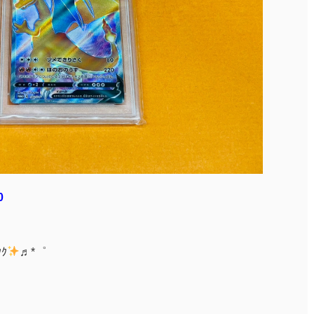
0
ｸｸ
♬*゜