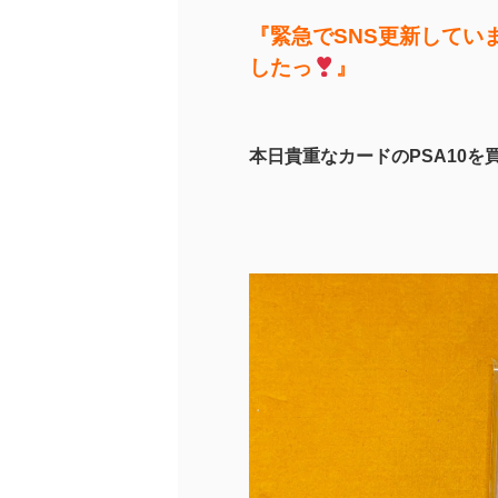
『緊急でSNS更新してい
したっ
』
本日貴重なカードのPSA10