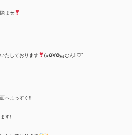
際ませ
いたしております
(๑✪∀✪ووむん!!♡ﾞ
へまっすぐ!!
ます!