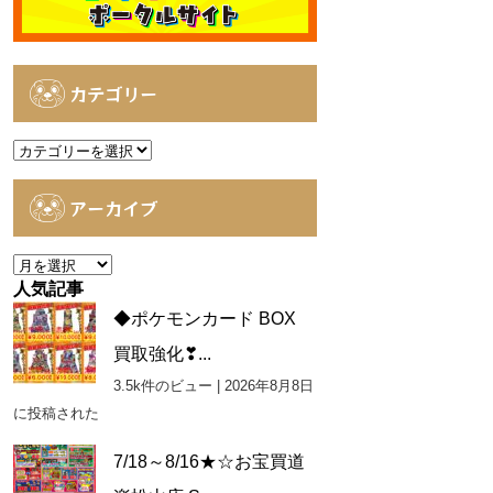
カテゴリー
カ
テ
ゴ
アーカイブ
リ
ー
ア
ー
人気記事
カ
◆ポケモンカード BOX
イ
買取強化❣...
ブ
3.5k件のビュー
|
2026年8月8日
に投稿された
7/18～8/16★☆お宝買道