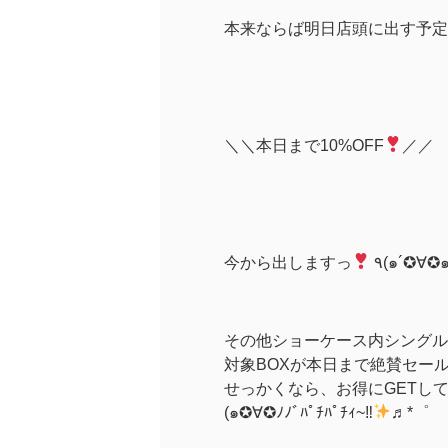
本来ならば明日店頭に出す予定
＼＼本日まで10%OFF
／／
今から出しますっ
٩(๑´✪∀✪๑
その他ショーケース内シングル
対象BOXが本日まで絶賛セー
せっかくなら、お得にGETし
(๑✪∀✪ﾉﾉﾞﾊﾟﾁﾊﾟﾁｨ~‼
♬*゜