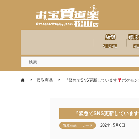
店舗
買取
STORE
RE
買取商品
『緊急でSNS更新しています
ポケモン
『緊急でSNS更新しています
2024年5月6日
買取商品
カード