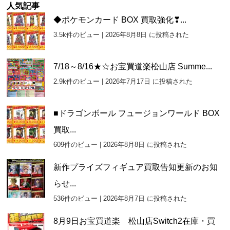
ー
人気記事
カ
◆ポケモンカード BOX 買取強化❣...
イ
3.5k件のビュー
|
2026年8月8日 に投稿された
ブ
7/18～8/16★☆お宝買道楽松山店 Summe...
2.9k件のビュー
|
2026年7月17日 に投稿された
■ドラゴンボール フュージョンワールド BOX
買取...
609件のビュー
|
2026年8月8日 に投稿された
新作プライズフィギュア買取告知更新のお知
らせ...
536件のビュー
|
2026年8月7日 に投稿された
8月9日お宝買道楽 松山店Switch2在庫・買