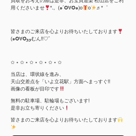
買取をお考えの際は是非、お宝買道楽 松山店をご利
用くださいませ
*.。(๑´✪∀✪๑)o
o
♬*゜
皆さまのご来店を心よりお待ちいたしております
(๑✪∀✪ووむん!!♡ﾞ
✩ ⋆ ✩ ⋆ ✩ ⋆ ✩ ⋆ ✩ ⋆ ✩
当店は、環状線を進み、
天山交差点を「いよ立花駅」方面へまっすぐ!!
画像の看板が目印です
無料の駐車場、駐輪場もございます!
是非お立ち寄りください
皆さまのご来店を心よりお待ちいたしております