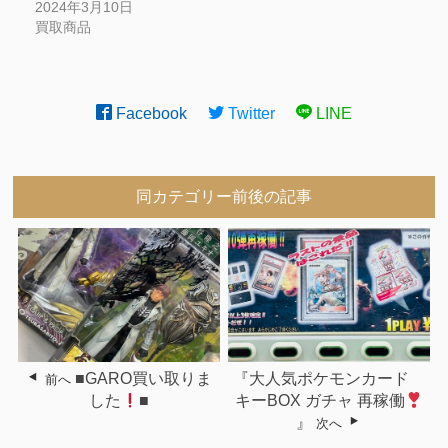
2024年3月10日
買取商品
Facebook
Twitter
LINE
同カテゴリー前後の記事
■GARO買い取りま
『大人気ポケモンカード
前へ
した
■
キーBOX ガチャ 再稼働
』
次へ