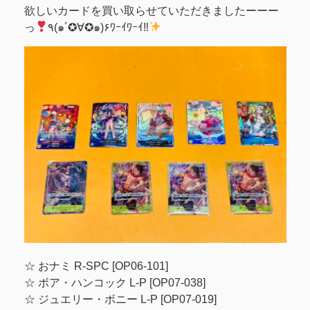
欲しいカードを買い取らせていただきましたーーー
っ
٩(๑´✪∀✪๑)۶ﾜｰｲﾜｰｲ‼
☆ おナミ R-SPC [OP06-101]
☆ ボア・ハンコック L-P [OP07-038]
☆ ジュエリー・ボニー L-P [OP07-019]