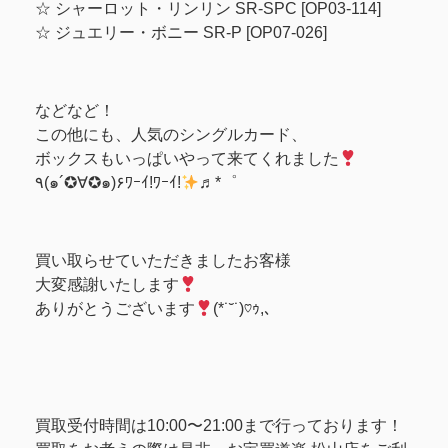
☆ シャーロット・リンリン SR-SPC [OP03-114]
☆ ジュエリー・ボニー SR-P [OP07-026]
などなど！
この他にも、人気のシングルカード、
ボックスもいっぱいやって来てくれました
٩(๑´✪∀✪๑)۶ﾜｰｲ!ﾜｰｲ!
♬*゜
買い取らせていただきましたお客様
大変感謝いたします
ありがとうございます
(*˙˘˙)♡ｩ,､
買取受付時間は10:00〜21:00まで行っております！