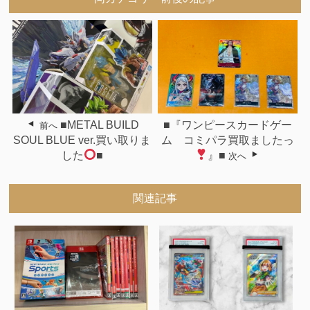
■METAL BUILD
■『ワンピースカードゲー
前へ
SOUL BLUE ver.買い取りま
ム コミパラ買取ましたっ
した
■
』■
次へ
関連記事