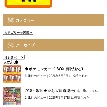
カテゴリー
カ
テ
ゴ
アーカイブ
リ
ー
ア
ー
人気記事
カ
◆ポケモンカード BOX 買取強化❣...
イ
3.4k件のビュー
|
2026年8月2日 に投稿された
ブ
7/18～8/16★☆お宝買道楽松山店 Summe...
2.8k件のビュー
|
2026年7月17日 に投稿された