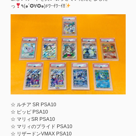
っ
٩(๑´✪∀✪๑)۶ﾜｰｲﾜｰｲ‼
☆ ルチア SR PSA10
☆ ピッピ PSA10
☆ マリィSR PSA10
☆ マリィのプライド PSA10
☆ リザードンVMAX PSA10