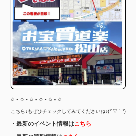
✩ ⋆ ✩ ⋆ ✩ ⋆ ✩ ⋆ ✩ ⋆ ✩
こちら↓もぜひチェックしてみてくださいね♪(*´▽｀*)
・最新のイベント情報は
こちら