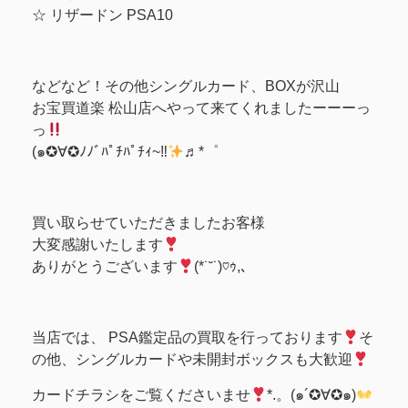
☆ リザードン PSA10
などなど！その他シングルカード、BOXが沢山
お宝買道楽 松山店へやって来てくれましたーーーっ
っ
(๑✪∀✪ﾉﾉﾞﾊﾟﾁﾊﾟﾁｨ~‼
♬*゜
買い取らせていただきましたお客様
大変感謝いたします
ありがとうございます
(*˙˘˙)♡ｩ,､
当店では、 PSA鑑定品の買取を行っております
そ
の他、シングルカードや未開封ボックスも大歓迎
カードチラシをご覧くださいませ
*.。(๑´✪∀✪๑)