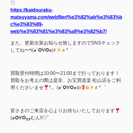
♡
https://kaidouraku-
matsuyama.com/webflier/%e3%82%ab%e3%83%b
c%e3%83%89-
web%e3%83%81%e3%83%a9%e3%82%b7/
また、更新次第お知らせ致しますのでSNSチェック
してね〜٩(๑´✪∀✪๑)۶
♬*゜
買取受付時間は10:00〜21:00まで行っております！
買取をお考えの際は是非、お宝買道楽 松山店をご利
用くださいませ
*.。(๑´✪∀✪๑)o
o
♬*゜
皆さまのご来店を心よりお待ちいたしております
(๑✪∀✪ووむん!!♡ﾞ