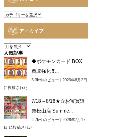
カ
テ
ゴ
アーカイブ
リ
ー
ア
ー
人気記事
カ
◆ポケモンカード BOX
イ
買取強化❣...
ブ
3.3k件のビュー
|
2026年8月2日
に投稿された
7/18～8/16★☆お宝買道
楽松山店 Summe...
2.7k件のビュー
|
2026年7月17
日 に投稿された