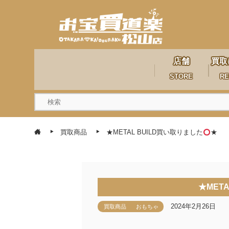
店舗
買取
STORE
RE
買取商品
★METAL BUILD買い取りました
★
★MET
2024年2月26日
買取商品
おもちゃ