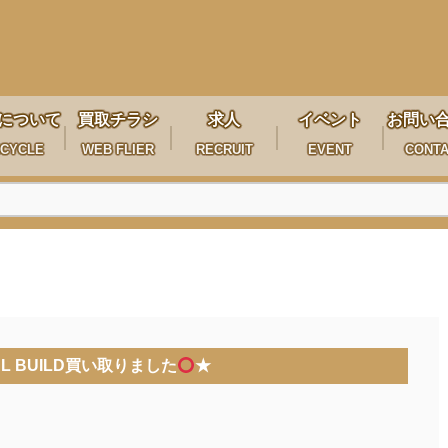
について
買取チラシ
求人
イベント
お問い
CYCLE
WEB FLIER
RECRUIT
EVENT
CONT
AL BUILD買い取りました
★