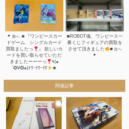
★『ワンピースカー
■ROBOT魂、ワンピース一
前へ
ドゲーム シングルカード
番くじフィギュアの買取を
買取ましたっ
』 欲しいカ
させて頂きました
■
次へ
ードを買い取らせていただ
きましたーーーっ
٩(๑
´✪∀✪๑)۶ﾜｰｲﾜｰｲ‼
★
関連記事