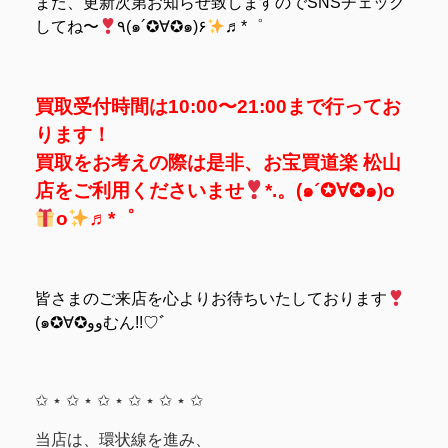
また、更新次第お知らせ致しますのでSNSチェック
してね〜
٩(๑´✪∀✪๑)۶
♬*゜
買取受付時間は10:00〜21:00まで行ってお
ります！
買取をお考えの際は是非、お宝買道楽 松山
店をご利用くださいませ
*.。(๑´✪∀✪๑)o
o
♬*゜
皆さまのご来店を心よりお待ちいたしております
(๑✪∀✪ووむん!!♡ﾞ
✩ ⋆ ✩ ⋆ ✩ ⋆ ✩ ⋆ ✩ ⋆ ✩
当店は、環状線を進み、