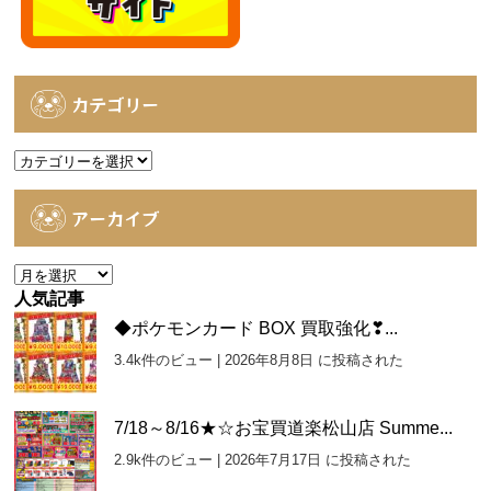
カテゴリー
カ
テ
ゴ
アーカイブ
リ
ー
ア
ー
人気記事
カ
◆ポケモンカード BOX 買取強化❣...
イ
3.4k件のビュー
|
2026年8月8日 に投稿された
ブ
7/18～8/16★☆お宝買道楽松山店 Summe...
2.9k件のビュー
|
2026年7月17日 に投稿された