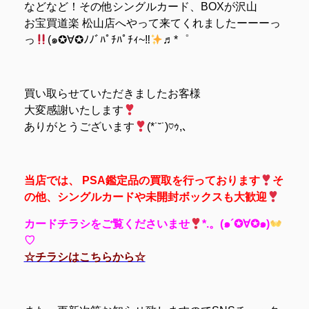
などなど！その他シングルカード、BOXが沢山
お宝買道楽 松山店へやって来てくれましたーーーっ
っ
(๑✪∀✪ﾉﾉﾞﾊﾟﾁﾊﾟﾁｨ~‼
♬*゜
買い取らせていただきましたお客様
大変感謝いたします
ありがとうございます
(*˙˘˙)♡ｩ,､
当店では、 PSA鑑定品の買取を行っております
そ
の他、シングルカードや未開封ボックスも大歓迎
カードチラシをご覧くださいませ
*.。(๑´✪∀✪๑)
♡
☆チラシはこちらから☆