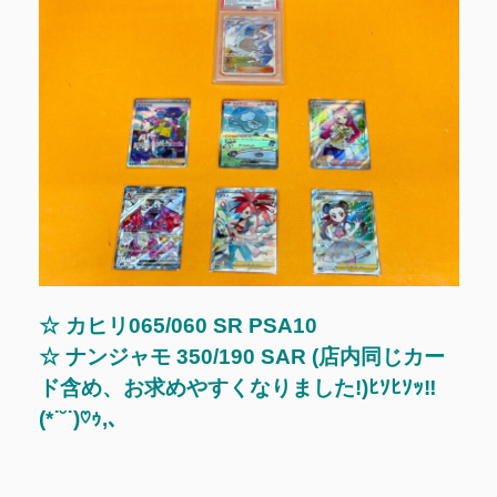
☆ カヒリ065/060 SR PSA10
☆ ナンジャモ 350/190 SAR (店内同じカー
ド含め、お求めやすくなりました!)ﾋｿﾋｿｯ‼
(*˙˘˙)♡ｩ,､