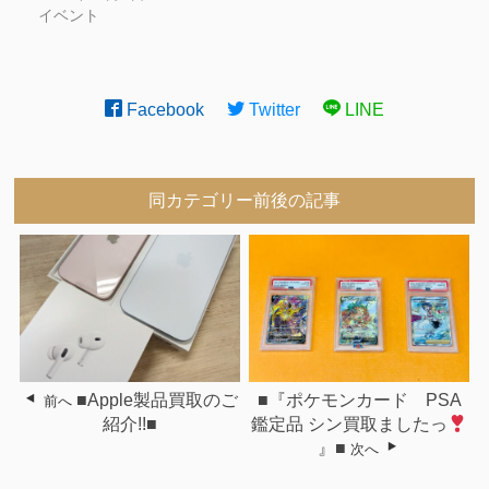
イベント
Facebook
Twitter
LINE
同カテゴリー前後の記事
■Apple製品買取のご
■『ポケモンカード PSA
前へ
紹介!!■
鑑定品 シン買取ましたっ
』■
次へ