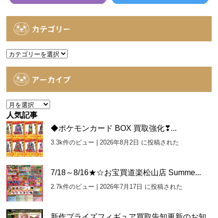
カテゴリー
カ
テ
ゴ
アーカイブ
リ
ー
ア
ー
人気記事
カ
◆ポケモンカード BOX 買取強化❣...
イ
3.3k件のビュー
|
2026年8月2日 に投稿された
ブ
7/18～8/16★☆お宝買道楽松山店 Summe...
2.7k件のビュー
|
2026年7月17日 に投稿された
新作プライズフィギュア買取告知更新のお知