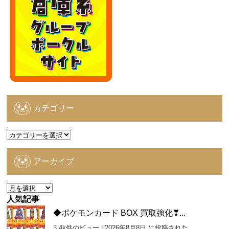
カテゴリー
カ
テ
ゴ
アーカイブ
リ
ー
ア
ー
人気記事
カ
◆ポケモンカード BOX 買取強化❣...
イ
3.4k件のビュー
|
2026年8月8日 に投稿された