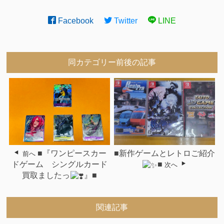
Facebook
Twitter
LINE
同カテゴリー前後の記事
■『ワンピースカー
■新作ゲームとレトロご紹介
前へ
ドゲーム シングルカード
■
次へ
買取ましたっ
』■
関連記事