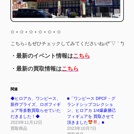
✩ ⋆ ✩ ⋆ ✩ ⋆ ✩ ⋆ ✩ ⋆ ✩
こちら↓もぜひチェックしてみてくださいね♪(*´▽｀*)
・最新のイベント情報は
こちら
・最新の買取情報は
こちら
関連
◆ヒロアカ、ワンピース、
■「ワンピース DPCF・グ
新作プライズ、ロボフィギ
ランドシップコレクショ
ュア等多数買取らせていた
ン、ヒロアカ 1/4爆豪勝己
だきました！◆
フィギュアを 買取させて
2023年11月12日
頂きました
」■
買取商品
2023年10月7日