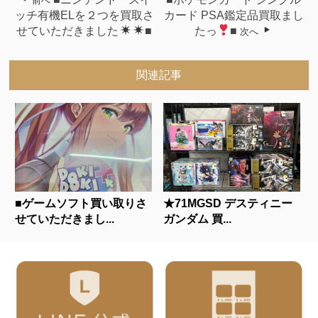
前へ
ッチ有機ELを２つを買取さ
カード PSA鑑定品買取まし
せていただきました
■
たっ
■
次へ
関連記事
■ゲームソフト買い取りさ
★71MGSD デスティニー
せていただきまし...
ガンダム 買...