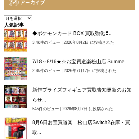
アーカイブ
リ
ー
ア
ー
人気記事
カ
◆ポケモンカード BOX 買取強化❣...
イ
3.4k件のビュー
|
2026年8月2日 に投稿された
ブ
7/18～8/16★☆お宝買道楽松山店 Summe...
2.8k件のビュー
|
2026年7月17日 に投稿された
新作プライズフィギュア買取告知更新のお知
らせ...
545件のビュー
|
2026年8月7日 に投稿された
8月6日お宝買道楽 松山店Switch2在庫・買
取...