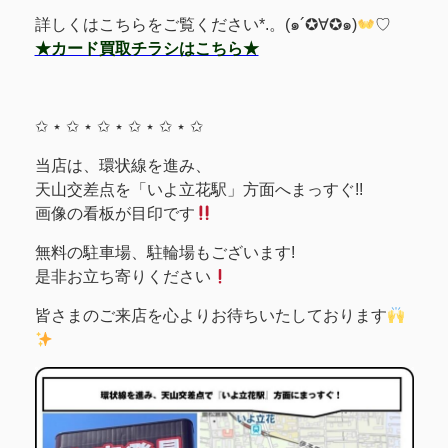
詳しくはこちらをご覧ください*.。(๑´✪∀✪๑)
♡
★カード買取チラシはこちら★
✩ ⋆ ✩ ⋆ ✩ ⋆ ✩ ⋆ ✩ ⋆ ✩
当店は、環状線を進み、
天山交差点を「いよ立花駅」方面へまっすぐ!!
画像の看板が目印です
無料の駐車場、駐輪場もございます!
是非お立ち寄りください
皆さまのご来店を心よりお待ちいたしております