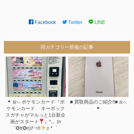
Facebook
Twitter
LINE
同カテゴリー前後の記事
ポケモンカード『ポ
■ 買取商品のご紹介!!■
前へ
次へ
ケモンカード キーボック
スガチャがマルっと1台新企
画がスタート
』*.。(n
´✪∀✪n)ｱｰｯ!!
♬*゜