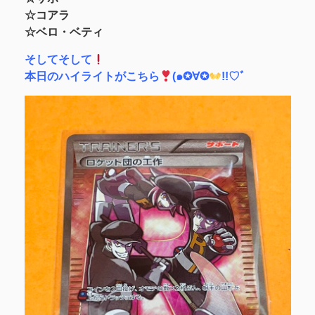
☆コアラ
☆ベロ・ベティ
そしてそして
本日のハイライトがこちら
(๑✪∀✪
!!♡ﾞ