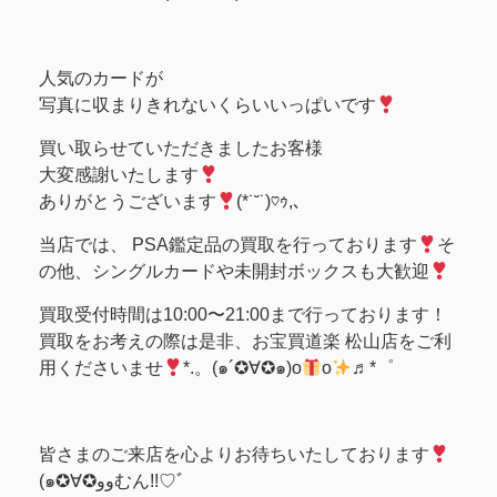
人気のカードが
写真に収まりきれないくらいいっぱいです
買い取らせていただきましたお客様
大変感謝いたします
ありがとうございます
(*˙˘˙)♡ｩ,､
当店では、 PSA鑑定品の買取を行っております
そ
の他、シングルカードや未開封ボックスも大歓迎
買取受付時間は10:00〜21:00まで行っております！
買取をお考えの際は是非、お宝買道楽 松山店をご利
用くださいませ
*.。(๑´✪∀✪๑)o
o
♬*゜
皆さまのご来店を心よりお待ちいたしております
(๑✪∀✪ووむん!!♡ﾞ