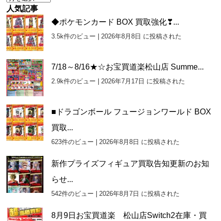
ー
人気記事
カ
◆ポケモンカード BOX 買取強化❣...
イ
3.5k件のビュー
|
2026年8月8日 に投稿された
ブ
7/18～8/16★☆お宝買道楽松山店 Summe...
2.9k件のビュー
|
2026年7月17日 に投稿された
■ドラゴンボール フュージョンワールド BOX
買取...
623件のビュー
|
2026年8月8日 に投稿された
新作プライズフィギュア買取告知更新のお知
らせ...
542件のビュー
|
2026年8月7日 に投稿された
8月9日お宝買道楽 松山店Switch2在庫・買