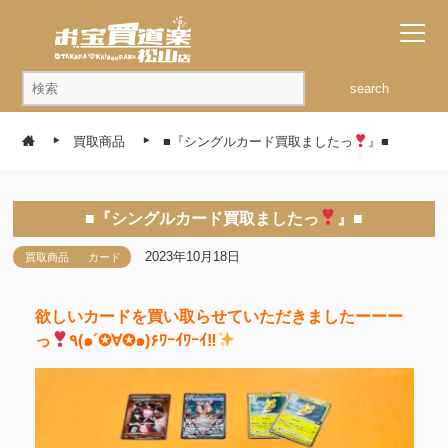
search
買取商品
■『シングルカード買取ましたっ
』■
■『シングルカード買取ましたっ
』■
2023年10月18日
買取商品
カード
欲しいカードを買い取らせていただきましたーーー
っ
٩(๑´✪∀✪๑)۶ﾜｰｲﾜｰｲ‼