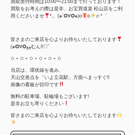
買取受付時間は10:00〜21:00まで行っております！
買取をお考えの際は是非、お宝買道楽 松山店をご利
用くださいませ
*.。(๑´✪∀✪๑)o
o
♬*゜
皆さまのご来店を心よりお待ちいたしております
(๑✪∀✪ووむん!!♡ﾞ
✩ ⋆ ✩ ⋆ ✩ ⋆ ✩ ⋆ ✩ ⋆ ✩
当店は、環状線を進み、
天山交差点を「いよ立花駅」方面へまっすぐ!!
画像の看板が目印です
無料の駐車場、駐輪場もございます!
是非お立ち寄りください
皆さまのご来店を心よりお待ちいたしております