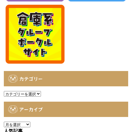
カテゴリー
カ
テ
ゴ
アーカイブ
リ
ー
ア
ー
人気記事