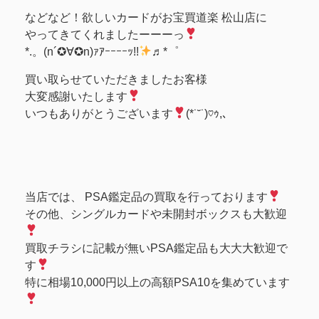
などなど！欲しいカードがお宝買道楽 松山店に
やってきてくれましたーーーっ
*.。(n´✪∀✪n)ｧｱｰｰｰｰｯ!!
♬*゜
買い取らせていただきましたお客様
大変感謝いたします
いつもありがとうございます
(*˙˘˙)♡ｩ,､
当店では、 PSA鑑定品の買取を行っております
その他、シングルカードや未開封ボックスも大歓迎
買取チラシに記載が無いPSA鑑定品も大大大歓迎で
す
特に相場10,000円以上の高額PSA10を集めています