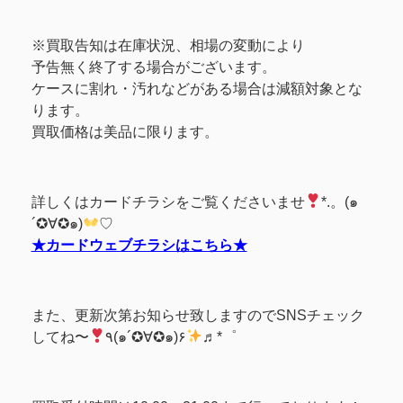
※買取告知は在庫状況、相場の変動により
予告無く終了する場合がございます。
ケースに割れ・汚れなどがある場合は減額対象とな
ります。
買取価格は美品に限ります。
詳しくはカードチラシをご覧くださいませ
*.。(๑
´✪∀✪๑)
♡
★カードウェブチラシはこちら★
また、更新次第お知らせ致しますのでSNSチェック
してね〜
٩(๑´✪∀✪๑)۶
♬*゜