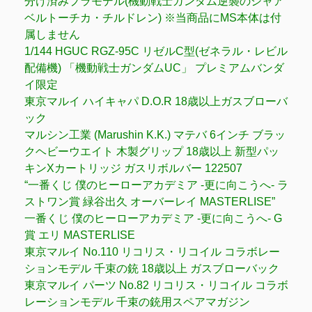
分け済みプラモデル(機動戦士ガンダム逆襲のシャア
ベルトーチカ・チルドレン) ※当商品にMS本体は付
属しません
1/144 HGUC RGZ-95C リゼルC型(ゼネラル・レビル
配備機) 「機動戦士ガンダムUC」 プレミアムバンダ
イ限定
東京マルイ ハイキャパ D.O.R 18歳以上ガスブローバ
ック
マルシン工業 (Marushin K.K.) マテバ 6インチ ブラッ
クヘビーウエイト 木製グリップ 18歳以上 新型パッ
キンXカートリッジ ガスリボルバー 122507
“一番くじ 僕のヒーローアカデミア -更に向こうへ- ラ
ストワン賞 緑谷出久 オーバーレイ MASTERLISE”
一番くじ 僕のヒーローアカデミア -更に向こうへ- G
賞 エリ MASTERLISE
東京マルイ No.110 リコリス・リコイル コラボレー
ションモデル 千束の銃 18歳以上 ガスブローバック
東京マルイ パーツ No.82 リコリス・リコイル コラボ
レーションモデル 千束の銃用スペアマガジン