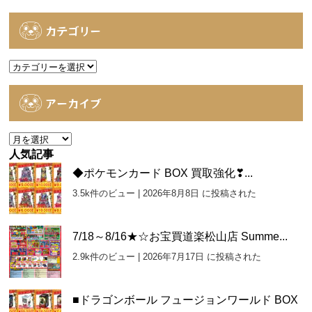
カテゴリー
カ
テ
ゴ
アーカイブ
リ
ー
ア
ー
人気記事
カ
◆ポケモンカード BOX 買取強化❣...
イ
3.5k件のビュー
|
2026年8月8日 に投稿された
ブ
7/18～8/16★☆お宝買道楽松山店 Summe...
2.9k件のビュー
|
2026年7月17日 に投稿された
■ドラゴンボール フュージョンワールド BOX