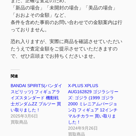
また、正確な査定のため、
「新品の場合」「未開封の場合」「美品の場合」
「おおよその金額」など、
条件を含めた事前のお問い合わせでの金額案内は行
っておりません。
恐れ入りますが、実際に商品を確認させていただい
たうえで査定金額をご提示させていただきますの
で、ぜひ店頭までお持ちくださいませ。
関連
BANDAI SPIRITS(バンダイ
X-PLUS XPLUS
スピリッツ) フィギュアラ
AUG162829 ゴジラシリー
イズスタンダード 機動戦
ズ: ゴジラ (1999 ゴジラ
士ガンダムZZ プルツー 買
2000 ミレニアムバージョ
い取りました！
ン2) フィギュア 12インチ
2025年3月6日
マルチカラー 買い取りま
買取商品
した！
2024年9月26日
買取商品