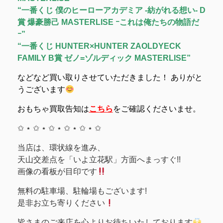
“一番くじ 僕のヒーローアカデミア -紡がれる想い- D
賞 爆豪勝己 MASTERLISE ｰこれは俺たちの物語だ
ｰ”
“一番くじ HUNTER×HUNTER ZAOLDYECK
FAMILY B賞 ゼノ=ゾルディック MASTERLISE”
などなど買い取りさせていただきました！ ありがと
うございます
おもちゃ買取告知は
こちら
をご確認くださいませ。
✩ ⋆ ✩ ⋆ ✩ ⋆ ✩ ⋆ ✩ ⋆ ✩
当店は、環状線を進み、
天山交差点を「いよ立花駅」方面へまっすぐ!!
画像の看板が目印です
無料の駐車場、駐輪場もございます!
是非お立ち寄りください
皆さまのご来店を心よりお待ちいたしております