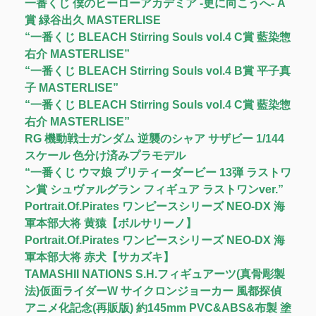
一番くじ 僕のヒーローアカデミア -更に向こうへ- A
賞 緑谷出久 MASTERLISE
“一番くじ BLEACH Stirring Souls vol.4 C賞 藍染惣
右介 MASTERLISE”
“一番くじ BLEACH Stirring Souls vol.4 B賞 平子真
子 MASTERLISE”
“一番くじ BLEACH Stirring Souls vol.4 C賞 藍染惣
右介 MASTERLISE”
RG 機動戦士ガンダム 逆襲のシャア サザビー 1/144
スケール 色分け済みプラモデル
“一番くじ ウマ娘 プリティーダービー 13弾 ラストワ
ン賞 シュヴァルグラン フィギュア ラストワンver.”
Portrait.Of.Pirates ワンピースシリーズ NEO-DX 海
軍本部大将 黄猿【ボルサリーノ】
Portrait.Of.Pirates ワンピースシリーズ NEO-DX 海
軍本部大将 赤犬【サカズキ】
TAMASHII NATIONS S.H.フィギュアーツ(真骨彫製
法)仮面ライダーW サイクロンジョーカー 風都探偵
アニメ化記念(再販版) 約145mm PVC&ABS&布製 塗