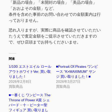
「新品の場合」「未開封の場合」「美品の場合」
「おおよその金額」など、
条件を含めた事前のお問い合わせでの金額案内は行
っておりません。
恐れ入りますが、実際に商品を確認させていただい
たうえで査定金額をご提示させていただきますの
で、ぜひ店頭までお持ちくださいませ。
関連
1/100 エストエイル ロール
■Portrait.Of.Pirates ワンピ
アウトホワイトVer. 買い取
ース “K×MAXIMUM” サン
りました！
ジ 買い取りました！■
2026年2月8日
2026年3月27日
買取商品
買取商品
■一番くじ ワンピース The
Throne of Power A賞 シェ
パード・十・ピーター聖
フィギュア 買い取りまし