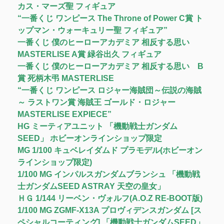
カス・マーズ聖 フィギュア
“一番くじ ワンピース The Throne of Power C賞 ト
ップマン・ウォーキュリー聖 フィギュア”
一番くじ 僕のヒーローアカデミア 相反する思い
MASTERLISE A賞 緑谷出久 フィギュア
一番くじ 僕のヒーローアカデミア 相反する思い B
賞 死柄木弔 MASTERLISE
“一番くじ ワンピース ロジャー海賊団～伝説の海賊
～ ラストワン賞 海賊王 ゴールド・ロジャー
MASTERLISE EXPIECE”
HG ミーティアユニット 「機動戦士ガンダム
SEED」 ホビーオンラインショップ限定
MG 1/100 キュベレイダムド プラモデル(ホビーオン
ラインショップ限定)
1/100 MG インパルスガンダムブランシュ 「機動戦
士ガンダムSEED ASTRAY 天空の皇女」
ＨＧ 1/144 リーベン・ヴォルフ(A.O.Z RE-BOOT版)
1/100 MG ZGMF-X13A プロヴィデンスガンダム [ス
ペシャルコーティング] 「機動戦士ガンダムSEED」