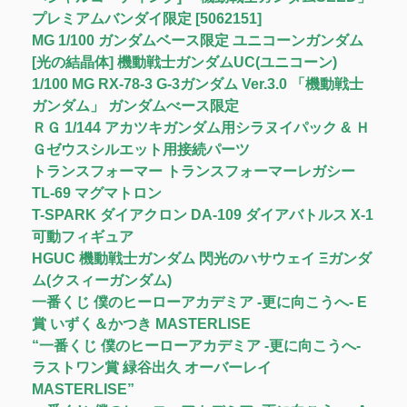
プレミアムバンダイ限定 [5062151]
MG 1/100 ガンダムベース限定 ユニコーンガンダム
[光の結晶体] 機動戦士ガンダムUC(ユニコーン)
1/100 MG RX-78-3 G-3ガンダム Ver.3.0 「機動戦士
ガンダム」 ガンダムべース限定
ＲＧ 1/144 アカツキガンダム用シラヌイパック & Ｈ
Ｇゼウスシルエット用接続パーツ
トランスフォーマー トランスフォーマーレガシー
TL-69 マグマトロン
T-SPARK ダイアクロン DA-109 ダイアバトルス X-1
可動フィギュア
HGUC 機動戦士ガンダム 閃光のハサウェイ Ξガンダ
ム(クスィーガンダム)
一番くじ 僕のヒーローアカデミア -更に向こうへ- E
賞 いずく＆かつき MASTERLISE
“一番くじ 僕のヒーローアカデミア -更に向こうへ-
ラストワン賞 緑谷出久 オーバーレイ
MASTERLISE”