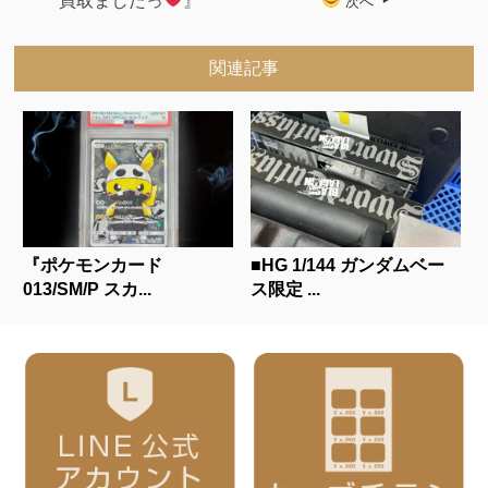
買取ましたっ
』
次へ
関連記事
『ポケモンカード
■HG 1/144 ガンダムベー
013/SM/P スカ...
ス限定 ...