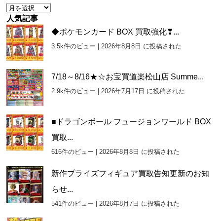
ア
ー
人気記事
カ
◆ポケモンカード BOX 買取強化❣...
イ
3.5k件のビュー
|
2026年8月8日 に投稿された
ブ
7/18～8/16★☆お宝買道楽松山店 Summe...
2.9k件のビュー
|
2026年7月17日 に投稿された
■ドラゴンボール フュージョンワールド BOX
買取...
616件のビュー
|
2026年8月8日 に投稿された
新作プライズフィギュア買取告知更新のお知
らせ...
541件のビュー
|
2026年8月7日 に投稿された