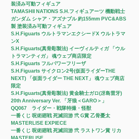
装済み可動フィギュア
TAMASHII NATIONS S.H.フィギュアーツ 機動戦士
ガンダム シャア・アズナブル 約155mm PVC&ABS
製 塗装済み可動フィギュア
S.H.Figuarts ウルトラマンエクシードX ウルトラマ
ンX
S.H.Figuarts(真骨彫製法) イーヴィルティガ 「ウル
トラマンティガ」 魂ウェブ商店限定
S.H.Figuarts フルパワーフリーザ
S.H.Figuarts サイクロン2号(仮面ライダーTHE
NEXT) 「仮面ライダー THE NEXT」 魂ウェブ商店
限定
S.H.Figuarts(真骨彫製法) 黄金騎士ガロ(冴島雷牙)
20th Anniversary Ver. 「牙狼＜GARO＞」
QQ067 ライダー・戦隊特撮・怪獣
一番くじ 呪術廻戦 死滅回游 弐 G賞 乙骨憂太
MASTERLISE EXPIECE
一番くじ 呪術廻戦 死滅回游 弐 ラストワン賞 リカ
MASTERLISE