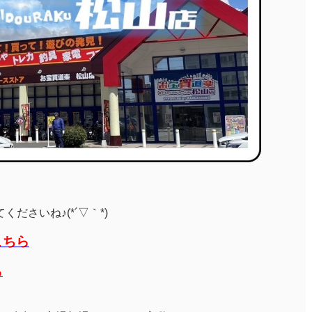
ださいね♪(*´▽｀*)
こちら
ら