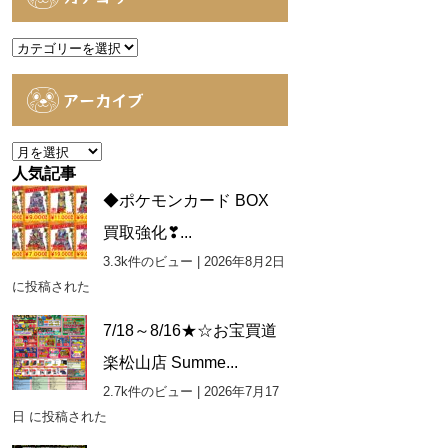
カ
テ
ゴ
アーカイブ
リ
ー
ア
ー
人気記事
カ
◆ポケモンカード BOX
イ
買取強化❣...
ブ
3.3k件のビュー
|
2026年8月2日
に投稿された
7/18～8/16★☆お宝買道
楽松山店 Summe...
2.7k件のビュー
|
2026年7月17
日 に投稿された