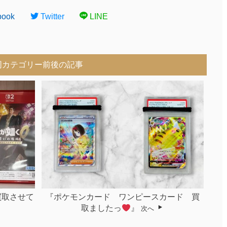
book
Twitter
LINE
同カテゴリー前後の記事
ど買取させて
『ポケモンカード ワンピースカード 買
取ましたっ
』
次へ