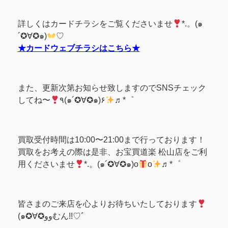
詳しくはカードチラシをご覧くださいませ
*.。(๑
´✪∀✪๑)
♡
★カードウェブチラシはこちら★
また、更新次第お知らせ致しますのでSNSチェック
してね〜
٩(๑´✪∀✪๑)۶
♬*゜
買取受付時間は10:00〜21:00まで行っております！
買取をお考えの際は是非、お宝買道楽 松山店をご利
用くださいませ
*.。(๑´✪∀✪๑)o
o
♬*゜
皆さまのご来店を心よりお待ちいたしております
(๑✪∀✪ووむん!!♡ﾞ