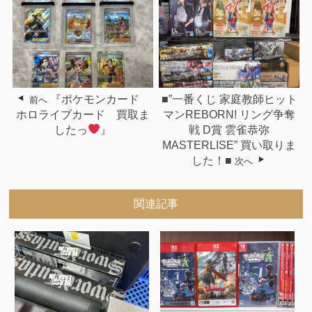
『ポケモンカード
■”一番くじ 家庭教師ヒット
前へ
ホロライブカード 買取ま
マンREBORN! リング争奪
したっ
』
戦 D賞 雲雀恭弥
MASTERLISE” 買い取りま
した！■
次へ
関連記事