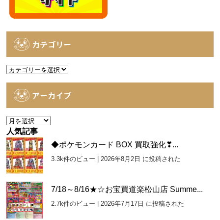
カテゴリー
カ
テ
ゴ
アーカイブ
リ
ー
ア
ー
人気記事
カ
◆ポケモンカード BOX 買取強化❣...
イ
3.3k件のビュー
|
2026年8月2日 に投稿された
ブ
7/18～8/16★☆お宝買道楽松山店 Summe...
2.7k件のビュー
|
2026年7月17日 に投稿された