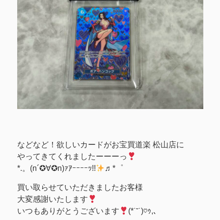
などなど！欲しいカードがお宝買道楽 松山店に
やってきてくれましたーーーっ
*.。(n´✪∀✪n)ｧｱｰｰｰｰｯ!!
♬*゜
買い取らせていただきましたお客様
大変感謝いたします
いつもありがとうございます
(*˙˘˙)♡ｩ,､