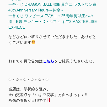
一番くじ DRAGON BALL 40th 其之二 ラストワン賞
40th Anniversary Figure～神龍～
一番くじ ワンピース TVアニメ25周年 海賊王への
道 B賞 モンキー・D・ルフィ ギア2 MASTERLISE
EXPIECE
などなど買い取りさせていただきました！ありがと
うございます
おもちゃ買取告知は
こちら
をご確認くださいませ。
✩ ⋆ ✩ ⋆ ✩ ⋆ ✩ ⋆ ✩ ⋆ ✩
当店は、環状線を進み、
天山交差点を「いよ立花駅」方面へまっすぐ!!
画像の看板が目印です