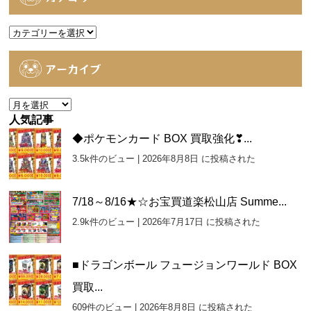
カ
テ
ゴ
アーカイブ
リ
ー
ア
ー
人気記事
カ
◆ポケモンカード BOX 買取強化❣...
イ
3.5k件のビュー
|
2026年8月8日 に投稿された
ブ
7/18～8/16★☆お宝買道楽松山店 Summe...
2.9k件のビュー
|
2026年7月17日 に投稿された
■ドラゴンボール フュージョンワールド BOX
買取...
609件のビュー
|
2026年8月8日 に投稿された