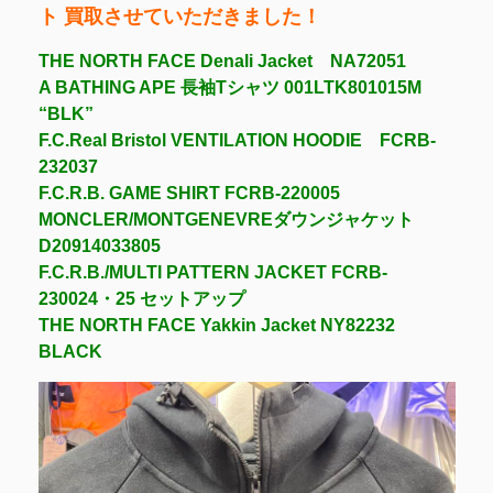
ト 買取させていただきました！
THE NORTH FACE Denali Jacket NA72051
A BATHING APE 長袖Tシャツ 001LTK801015M
“BLK”
F.C.Real Bristol VENTILATION HOODIE FCRB-
232037
F.C.R.B. GAME SHIRT FCRB-220005
MONCLER/MONTGENEVREダウンジャケット
D20914033805
F.C.R.B./MULTI PATTERN JACKET FCRB-
230024・25 セットアップ
THE NORTH FACE Yakkin Jacket NY82232
BLACK