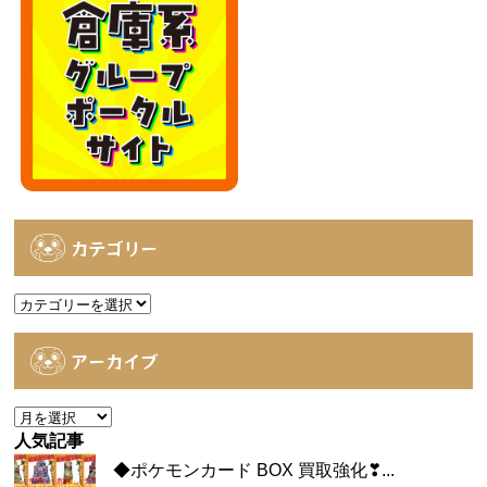
カテゴリー
カ
テ
ゴ
アーカイブ
リ
ー
ア
ー
人気記事
カ
◆ポケモンカード BOX 買取強化❣...