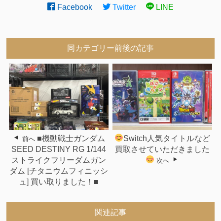
Facebook
Twitter
LINE
同カテゴリー前後の記事
■機動戦士ガンダム
Switch人気タイトルなど
前へ
SEED DESTINY RG 1/144
買取させていただきました
ストライクフリーダムガン
次へ
ダム [チタニウムフィニッシ
ュ] 買い取りました！■
関連記事