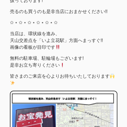
扱っております!
売るのも買うのも是非当店におまかせください!!
✩ ⋆ ✩ ⋆ ✩ ⋆ ✩ ⋆ ✩ ⋆ ✩
当店は、環状線を進み、
天山交差点を「いよ立花駅」方面へまっすぐ!!
画像の看板が目印です
無料の駐車場、駐輪場もございます!
是非お立ち寄りください
皆さまのご来店を心よりお待ちいたしております