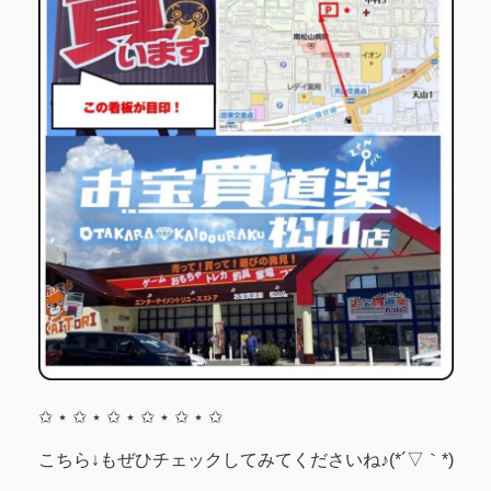
✩ ⋆ ✩ ⋆ ✩ ⋆ ✩ ⋆ ✩ ⋆ ✩
こちら↓もぜひチェックしてみてくださいね♪(*´▽｀*)