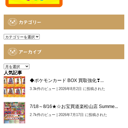
カテゴリー
カ
テ
ゴ
アーカイブ
リ
ー
ア
ー
人気記事
カ
◆ポケモンカード BOX 買取強化❣...
イ
3.3k件のビュー
|
2026年8月2日 に投稿された
ブ
7/18～8/16★☆お宝買道楽松山店 Summe...
2.7k件のビュー
|
2026年7月17日 に投稿された