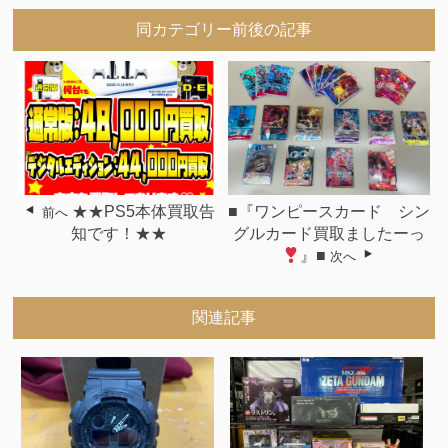
同カテゴリー前後の記事
★★PS5本体買取告
■『ワンピースカード シン
前へ
知です！★★
グルカード買取ましたーっ
』■
次へ
関連記事