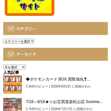
カテゴリー
カ
テ
ゴ
アーカイブ
リ
ー
ア
ー
人気記事
カ
◆ポケモンカード BOX 買取強化❣...
イ
3.3k件のビュー
|
2026年8月2日 に投稿された
ブ
7/18～8/16★☆お宝買道楽松山店 Summe...
2.7k件のビュー
|
2026年7月17日 に投稿された