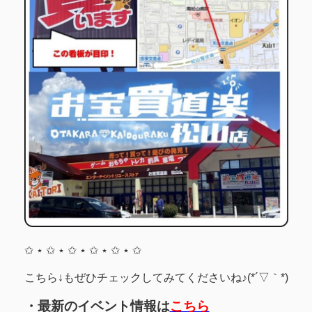
✩ ⋆ ✩ ⋆ ✩ ⋆ ✩ ⋆ ✩ ⋆ ✩
こちら↓もぜひチェックしてみてくださいね♪(*´▽｀*)
・最新のイベント情報は
こちら