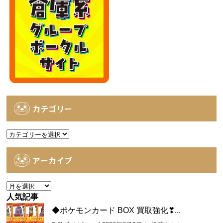
カテゴリー
カ
テ
ゴ
アーカイブ
リ
ー
ア
ー
人気記事
カ
◆ポケモンカード BOX 買取強化❣...
イ