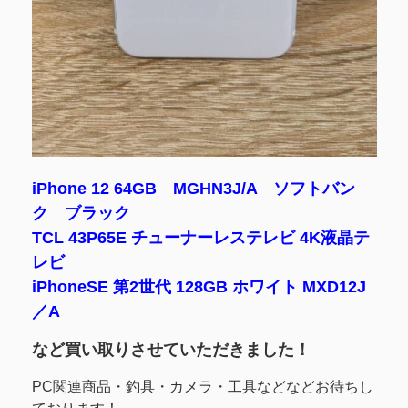
iPhone 12 64GB MGHN3J/A ソフトバン
ク ブラック
TCL 43P65E チューナーレステレビ 4K液晶テ
レビ
iPhoneSE 第2世代 128GB ホワイト MXD12J
／A
など買い取りさせていただきました！
PC関連商品・釣具・カメラ・工具などなどお待ちし