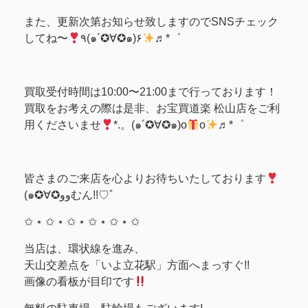
また、更新次第お知らせ致しますのでSNSチェック
してね〜
٩(๑´✪∀✪๑)۶
♬*゜
買取受付時間は10:00〜21:00まで行っております！
買取をお考えの際は是非、お宝買道楽 松山店をご利
用くださいませ
*.。(๑´✪∀✪๑)o
o
♬*゜
皆さまのご来店を心よりお待ちいたしております
(๑✪∀✪ووむん!!♡ﾞ
✩ ⋆ ✩ ⋆ ✩ ⋆ ✩ ⋆ ✩ ⋆ ✩
当店は、環状線を進み、
天山交差点を「いよ立花駅」方面へまっすぐ!!
画像の看板が目印です