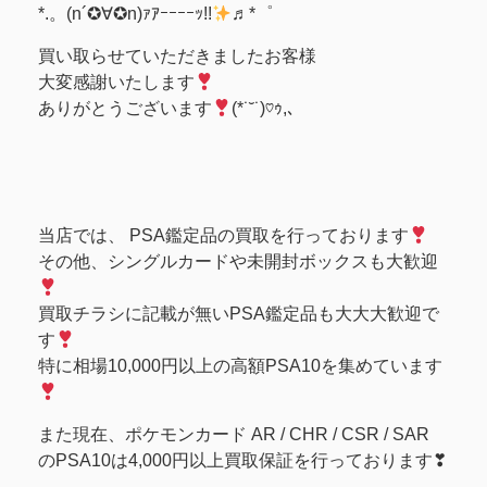
*.。(n´✪∀✪n)ｧｱｰｰｰｰｯ!!
♬*゜
買い取らせていただきましたお客様
大変感謝いたします
ありがとうございます
(*˙˘˙)♡ｩ,､
当店では、 PSA鑑定品の買取を行っております
その他、シングルカードや未開封ボックスも大歓迎
買取チラシに記載が無いPSA鑑定品も大大大歓迎で
す
特に相場10,000円以上の高額PSA10を集めています
また現在、ポケモンカード AR / CHR / CSR / SAR
のPSA10は4,000円以上買取保証を行っております❣