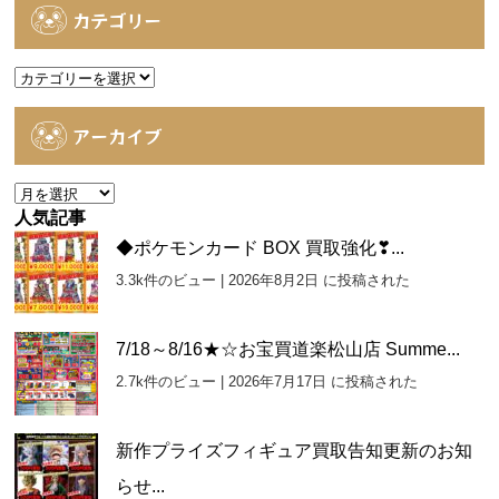
カテゴリー
カ
テ
ゴ
アーカイブ
リ
ー
ア
ー
人気記事
カ
◆ポケモンカード BOX 買取強化❣...
イ
3.3k件のビュー
|
2026年8月2日 に投稿された
ブ
7/18～8/16★☆お宝買道楽松山店 Summe...
2.7k件のビュー
|
2026年7月17日 に投稿された
新作プライズフィギュア買取告知更新のお知
らせ...