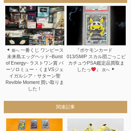
一番くじ ワンピース
『ポケモンカード
前へ
未来島エッグヘッド~Burst
013/SM/P スカル団ごっこピ
of Energy~ ラストワン賞 バ
カチュウPSA鑑定品買取ま
ーソロミュー・くまVSジェ
したっ
』
次へ
イガルシア・サターン聖
Revible Moment 買い取りま
した！
関連記事