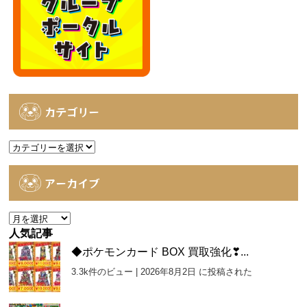
カテゴリー
カ
テ
ゴ
アーカイブ
リ
ー
ア
ー
人気記事
カ
◆ポケモンカード BOX 買取強化❣...
イ
3.3k件のビュー
|
2026年8月2日 に投稿された
ブ