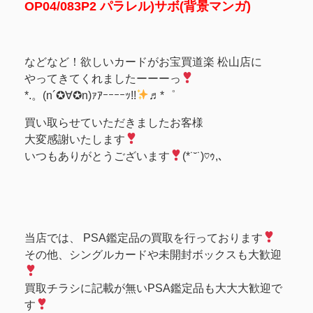
OP04/083P2 パラレル)サボ(背景マンガ)
などなど！欲しいカードがお宝買道楽 松山店に
やってきてくれましたーーーっ
*.。(n´✪∀✪n)ｧｱｰｰｰｰｯ!!
♬*゜
買い取らせていただきましたお客様
大変感謝いたします
いつもありがとうございます
(*˙˘˙)♡ｩ,､
当店では、 PSA鑑定品の買取を行っております
その他、シングルカードや未開封ボックスも大歓迎
買取チラシに記載が無いPSA鑑定品も大大大歓迎で
す