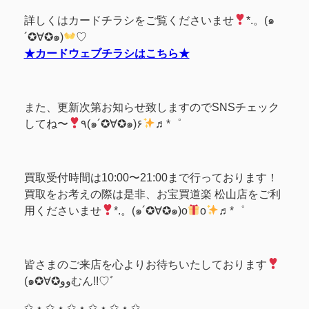
詳しくはカードチラシをご覧くださいませ
*.。(๑
´✪∀✪๑)
♡
★カードウェブチラシはこちら★
また、更新次第お知らせ致しますのでSNSチェック
してね〜
٩(๑´✪∀✪๑)۶
♬*゜
買取受付時間は10:00〜21:00まで行っております！
買取をお考えの際は是非、お宝買道楽 松山店をご利
用くださいませ
*.。(๑´✪∀✪๑)o
o
♬*゜
皆さまのご来店を心よりお待ちいたしております
(๑✪∀✪ووむん!!♡ﾞ
✩ ⋆ ✩ ⋆ ✩ ⋆ ✩ ⋆ ✩ ⋆ ✩