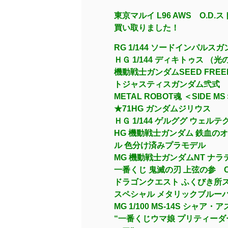
東京マルイ L96 AWS O.
買い取りました！
RG 1/144 ソードインパルス
ＨＧ 1/144 ディキトゥス 
機動戦士ガンダムSEED FREED
トジャスティスガンダム弐式
METAL ROBOT魂 ＜SIDE 
★71HG ガンダムジリウス
ＨＧ 1/144 ゲルググ ウェルテ
HG 機動戦士ガンダム 鉄血のオ
ル 色分け済みプラモデル
MG 機動戦士ガンダムNT ナラテ
一番くじ 鬼滅の刃 上弦の参 C賞
ドラゴンクエスト ふくびき所
スペシャル メタリックブルー
MG 1/100 MS-14S シャア
“一番くじウマ娘 プリティーダー