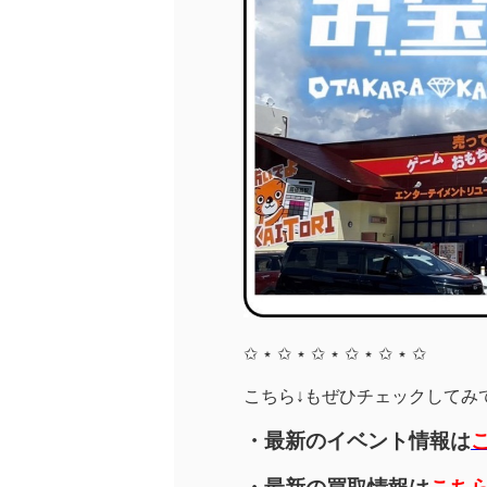
✩ ⋆ ✩ ⋆ ✩ ⋆ ✩ ⋆ ✩ ⋆ ✩
こちら↓もぜひチェックしてみてく
・最新のイベント情報は