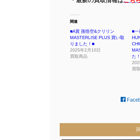
・最新の買取情報は
こち
関連
■A賞 孫悟空&クリリン
■一
MASTERLISE PLUS 買い取
HU
りました！■
CH
2025年2月10日
MA
買取商品
た！
20
買
Face