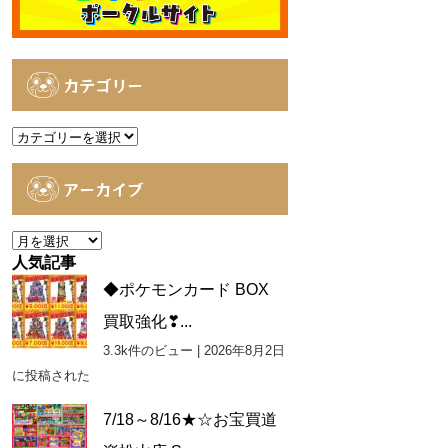
カテゴリー
カ
テ
ゴ
アーカイブ
リ
ー
ア
ー
人気記事
カ
◆ポケモンカード BOX
イ
買取強化❣...
ブ
3.3k件のビュー
|
2026年8月2日
に投稿された
7/18～8/16★☆お宝買道