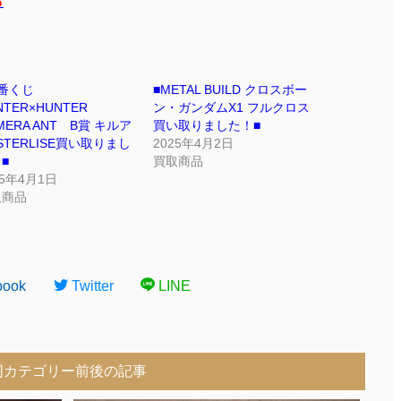
ら
番くじ
■METAL BUILD クロスボー
NTER×HUNTER
ン・ガンダムX1 フルクロス
MERA ANT B賞 キルア
買い取りました！■
STERLISE買い取りまし
2025年4月2日
■
買取商品
25年4月1日
取商品
book
Twitter
LINE
同カテゴリー前後の記事