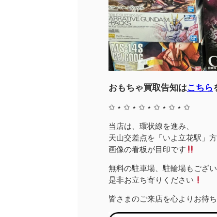
おもちゃ買取告知は
こちら
✩ ⋆ ✩ ⋆ ✩ ⋆ ✩ ⋆ ✩ ⋆ ✩
当店は、環状線を進み、
天山交差点を「いよ立花駅」方面
画像の看板が目印です
無料の駐車場、駐輪場もござい
是非お立ち寄りください
皆さまのご来店を心よりお待ち