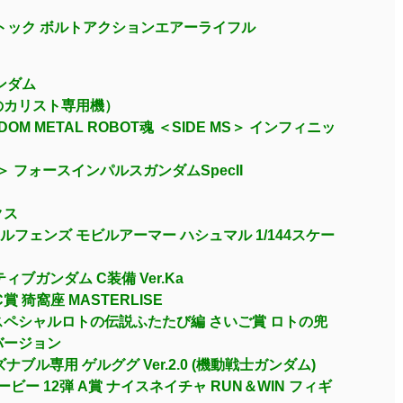
D.ストック ボルトアクションエアーライフル
ガンダム
（光のカリスト専用機）
OM METAL ROBOT魂 ＜SIDE MS＞ インフィニッ
MS＞ フォースインパルスガンダムSpecII
クス
ルフェンズ モビルアーマー ハシュマル 1/144スケー
ィブガンダム C装備 Ver.Ka
 猗窩座 MASTERLISE
スペシャルロトの伝説ふたたび編 さいご賞 ロトの兜
バージョン
・アズナブル専用 ゲルググ Ver.2.0 (機動戦士ガンダム)
ビー 12弾 A賞 ナイスネイチャ RUN＆WIN フィギ