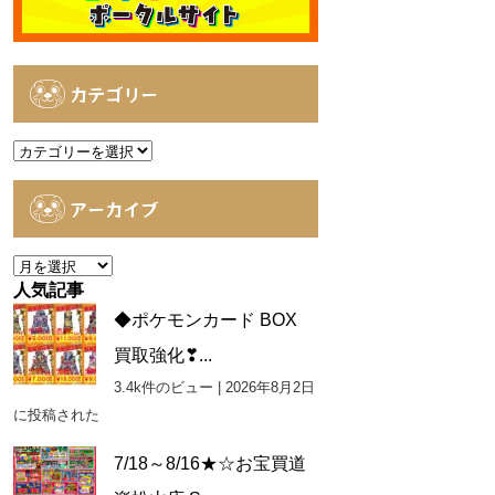
カテゴリー
カ
テ
ゴ
アーカイブ
リ
ー
ア
ー
人気記事
カ
◆ポケモンカード BOX
イ
買取強化❣...
ブ
3.4k件のビュー
|
2026年8月2日
に投稿された
7/18～8/16★☆お宝買道