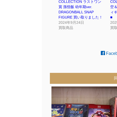
COLLECTION ラストワン
CO
賞 孫悟飯 幼年期ver.
空＆
DRAGONBALL SNAP
ィ
FIGURE 買い取りました！
■
2024年9月24日
20
買取商品
買
Face