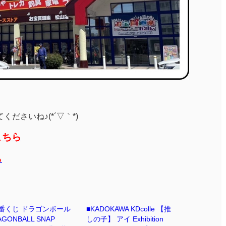
ださいね♪(*´▽｀*)
こちら
ら
番くじ ドラゴンボール
■KADOKAWA KDcolle 【推
AGONBALL SNAP
しの子】 アイ Exhibition