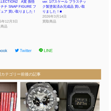
LLECTION2 A賞 孫悟
ver. 1/7スケール プラスチッ
チチ SNAP FIGURE フ
ク製塗装済み完成品 買い取
ギュア 買い取りました！
りました！■
2026年3月14日
25年12月3日
買取商品
取商品
book
Twitter
LINE
同カテゴリー前後の記事