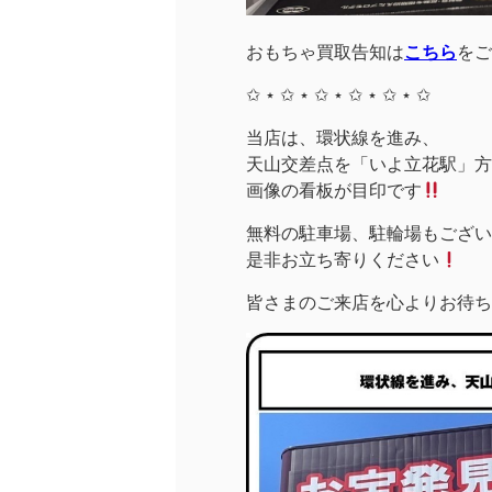
おもちゃ買取告知は
こちら
をご
✩ ⋆ ✩ ⋆ ✩ ⋆ ✩ ⋆ ✩ ⋆ ✩
当店は、環状線を進み、
天山交差点を「いよ立花駅」方面
画像の看板が目印です
無料の駐車場、駐輪場もござい
是非お立ち寄りください
皆さまのご来店を心よりお待ち