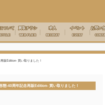
について
買取チラシ
求人
イベント
お問い
CYCLE
WEB FLIER
RECRUIT
EVENT
CONT
記念再販Edition- 買い取りました！
 最終形態-40周年記念再販Edition- 買い取りました！