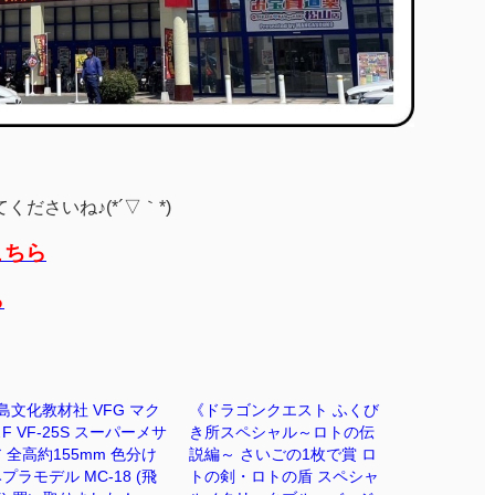
ださいね♪(*´▽｀*)
こちら
ら
島文化教材社 VFG マク
《ドラゴンクエスト ふくび
F VF-25S スーパーメサ
き所スペシャル～ロトの伝
 全高約155mm 色分け
説編～ さいごの1枚で賞 ロ
プラモデル MC-18 (飛
トの剣・ロトの盾 スペシャ