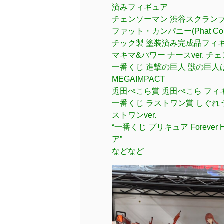
済みフィギュア
チェンソーマン 渋谷スクランブル
ファット・カンパニー(Phat Co
チック製 塗装済み完成品フィ
マキマ&パワー ナースver. チ
一番くじ 進撃の巨人 獣の巨
MEGAIMPACT
兎田ぺこら賞 兎田ぺこら フィ
一番くじ ラストワン賞 しぐれうい 
ストワンver.
“一番くじ プリキュア Foreve
ア”
などなど