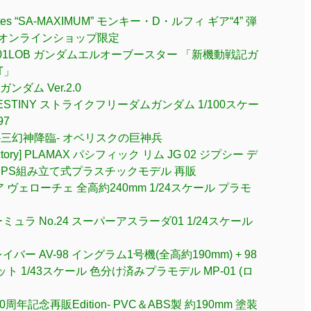
rates “SA-MAXIMUM” モンキー・D・ルフィ ギア“4” 弾
プ＆オンラインショップ限定
-GU01LOB ガンダムエルオーブースター 「新機動戦記ガ
T」
ンダム Ver.2.0
ESTINY ストライクフリーダムガンダム 1/100スケー
97
plified -三幻神降臨- オベリスクの巨神兵
ory] PLAMAX パシフィック リム JG 02 ジプシー デ
BS＆PS組み立て式プラスチックモデル 再販
ギア ヴェローチェ 全高約240mm 1/24スケール プラモ
ラ No.24 スーパーアスラーダ01 1/24スケール
 AV-98 イングラム1号機(全高約190mm) + 98
ト 1/43スケール 色分け済みプラモデル MP-01 (ロ
-40周年記念再販Edition- PVC＆ABS製 約190mm 塗装