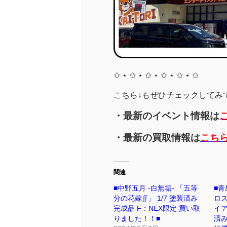
✩ ⋆ ✩ ⋆ ✩ ⋆ ✩ ⋆ ✩ ⋆ ✩
こちら↓もぜひチェックしてみてく
・最新のイベント情報は
・最新の買取情報は
こち
関連
■中野五月 -白無垢- 「五等
■青
分の花嫁∬」 1/7 塗装済み
ロス
完成品 F：NEX限定 買い取
イア
りました！！■
済み