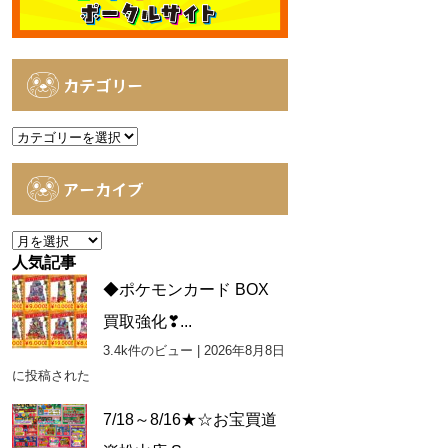
カテゴリー
カ
テ
ゴ
アーカイブ
リ
ー
ア
ー
人気記事
カ
◆ポケモンカード BOX
イ
買取強化❣...
ブ
3.4k件のビュー
|
2026年8月8日
に投稿された
7/18～8/16★☆お宝買道