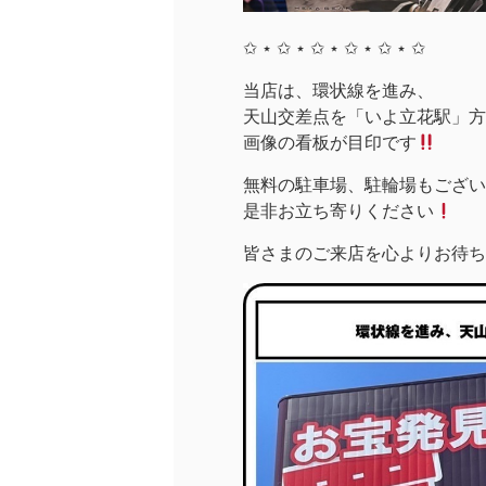
✩ ⋆ ✩ ⋆ ✩ ⋆ ✩ ⋆ ✩ ⋆ ✩
当店は、環状線を進み、
天山交差点を「いよ立花駅」方面
画像の看板が目印です
無料の駐車場、駐輪場もござい
是非お立ち寄りください
皆さまのご来店を心よりお待ち