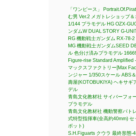
「ワンピース」 Portrait.Of.Pi
む男 Ver.2 メガトレショッ
1/144 プラモデル HG OZX
ンダムW DUAL STORY G-UNI
RG 機動戦士ガンダム RX-78-2 ガ
MG 機動戦士ガンダムSEED D
ル 色分け済みプラモデル 1666
Figure-rise Standard Am
マックスファクトリー[Max Fact
ンジャー 1/350スケール A
壽屋(KOTOBUKIYA) ヘキサ
デル
青島文化教材社 サイバーフォーミュ
プラモデル
青島文化教材社 機動警察パトレイバー
式特型指揮車(全高約40mm) セッ
ボット)
S.H.Figuarts クウラ 最終形態