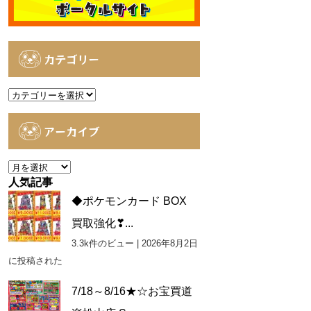
カテゴリー
カ
テ
ゴ
アーカイブ
リ
ー
ア
ー
人気記事
カ
◆ポケモンカード BOX
イ
買取強化❣...
ブ
3.3k件のビュー
|
2026年8月2日
に投稿された
7/18～8/16★☆お宝買道