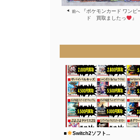
『ポケモンカード ワンピ
前へ
ド 買取ましたっ
』
■
Switch2ソフト...