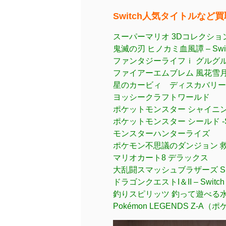
Switch人気タイトルな
スーパーマリオ 3Dコレクショ
鬼滅の刃 ヒノカミ血風譚 – Swit
ファンタジーライフｉ グルグルの
ファイアーエムブレム 風花雪月 -S
星のカービィ ディスカバリー
ヨッシークラフトワールド
ポケットモンスター シャイニ
ポケットモンスター シールド -Sw
モンスターハンターライズ
ポケモン不思議のダンジョン 救助隊
マリオカート8 デラックス
大乱闘スマッシュブラザーズ SP
ドラゴンクエストI＆II – Switch
釣りスピリッツ 釣って遊べる
Pokémon LEGENDS Z-A（