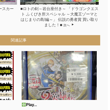
ースカー
■ロトの剣～岩台座付き～ 「ドラゴンクエス
ト ふくびき所スペシャル ～大魔王ゾーマと
はじまりの島!編～」 伝説の勇者賞 買い取り
ました！■
次へ
関連記事
Play...