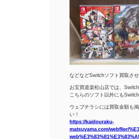
などなどSwitchソフト買取
お宝買道楽松山店では、Swit
こちらのソフト以外にもSwit
ウェブチラシには買取金額も掲
い！
https://kaidouraku-
matsuyama.com/webflier
web%E3%83%81%E3%83%A