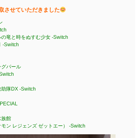
ど買取させていただきました
ン
ch
竜と時をぬすむ少女 -Switch
witch
ングパール
itch
DX -Switch
ECIAL
水族館
ポケモン レジェンズ ゼットエー） -Switch