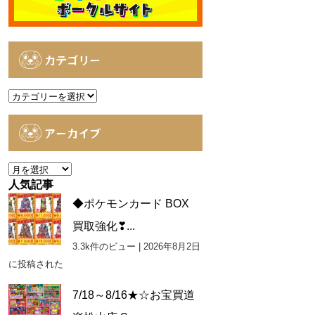
カテゴリー
カ
テ
ゴ
アーカイブ
リ
ー
ア
ー
人気記事
カ
◆ポケモンカード BOX
イ
買取強化❣...
ブ
3.3k件のビュー
|
2026年8月2日
に投稿された
7/18～8/16★☆お宝買道