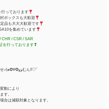
を行っております
封ボックスも大歓迎
鑑定品も大大大歓迎です
PSA10を集めています
R / CSR / SAR
取保証を行っております❣
是非とも！お持込みくださいませ♪(๑✪∀✪ووむん!!♡ﾞ
変動により
ます。
場合は減額対象となります。