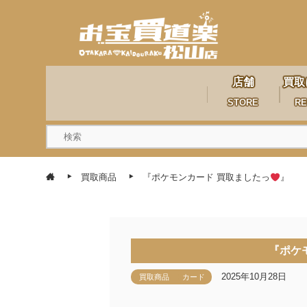
店舗
買取
STORE
RE
買取商品
『ポケモンカード 買取ましたっ
』
『ポケ
2025年10月28日
買取商品
カード