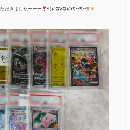
ただきましたーーー
٩(๑´✪∀✪๑)۶ﾜｰｲﾜｰｲ‼