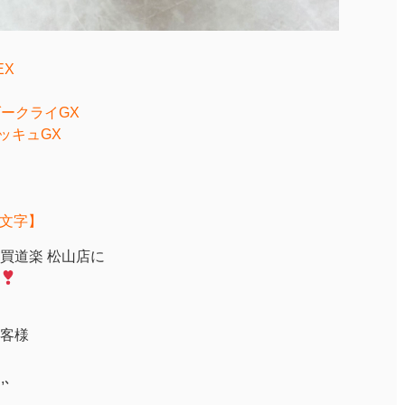
EX
&ダークライGX
ミミッキュGX
代文字】
買道楽 松山店に
客様
ｩ,､