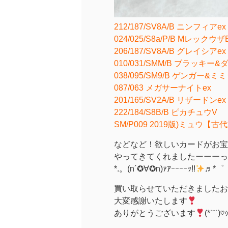
212/187/SV8A/B ニンフィアex
024/025/S8a/P/B Mレックウザ
206/187/SV8A/B グレイシアex
010/031/SMM/B ブラッキー
038/095/SM9/B ゲンガー&
087/063 メガサーナイトex
201/165/SV2A/B リザードンex
222/184/S8B/B ピカチュウV
SM/P009 2019版)ミュウ【古
などなど！欲しいカードがお宝
やってきてくれましたーーーっ
*.。(n´✪∀✪n)ｧｱｰｰｰｰｯ!!
♬*゜
買い取らせていただきましたお
大変感謝いたします
ありがとうございます
(*˙˘˙)♡