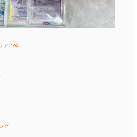
ブリアスex
X
キング