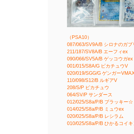
（PSA10）
087/063/SV9A/B シロナのガ
211/187/SV8A/B エーフィex
090/066/SV5A/B ゲッコウガex
001/015/S8A/G ピカチュウV
020/019/SGG/G ゲンガーVMA
110/098/S12/B ルギアV
208/S/P ピカチュウ
064/SV/P サンダース
012/025/S8a/P/B ブラッキー☆
014/025/S8a/P/B ミュウex
020/025/S8a/P/B レシラム
010/025/S8a/P/B ひかるコイ