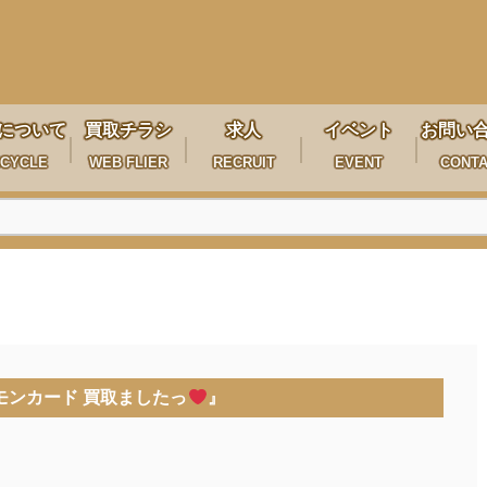
について
買取チラシ
求人
イベント
お問い
CYCLE
WEB FLIER
RECRUIT
EVENT
CONT
モンカード 買取ましたっ
』