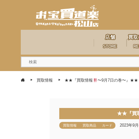
店舗
買取
STORE
RE
買取情報
★★『買取情報
〜9月7日の巻〜』★★
★★『買
2023年9
買取情報
買取商品
カード