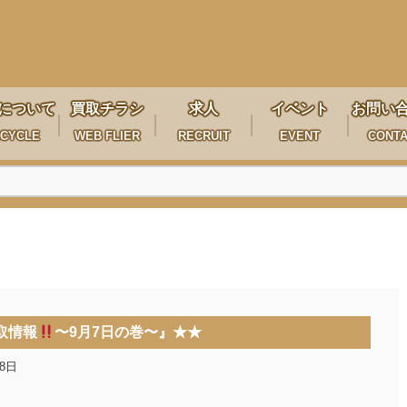
について
買取チラシ
求人
イベント
お問い
CYCLE
WEB FLIER
RECRUIT
EVENT
CONT
取情報
〜9月7日の巻〜』★★
月8日