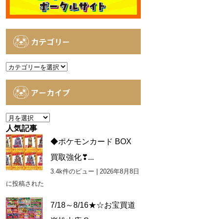
カテゴリー
カ
テ
ゴ
アーカイブ
リ
ー
ア
ー
人気記事
カ
◆ポケモンカード BOX
イ
買取強化❣...
ブ
3.4k件のビュー
|
2026年8月8日
に投稿された
7/18～8/16★☆お宝買道