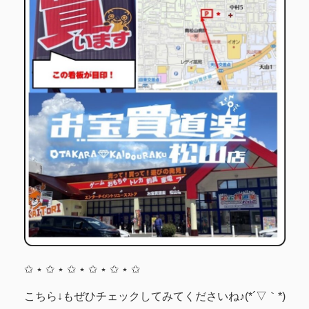
✩ ⋆ ✩ ⋆ ✩ ⋆ ✩ ⋆ ✩ ⋆ ✩
こちら↓もぜひチェックしてみてくださいね♪(*´▽｀*)