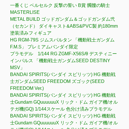
一番くじ ベルセルク 反撃の誓い B賞 髑髏の騎士
MASTERLISE
METAL BUILD ゴッドガンダム＆ゴッドガンダム弐
（セカンド） ダイキャスト&ABS&PVC製 約180mm
塗装済みフィギュア
HG RGM-79S ジムスパルタン 「機動戦士ガンダム
F.M.S」 プレミアムバンダイ限定
プラモデル 1/144 RG ZGMF-X56S/θ デスティニー
インパルス 「機動戦士ガンダムSEED DESTINY
MSV」
BANDAI SPIRITS(バンダイ スピリッツ) HG 機動戦
士ガンダムSEED FREEDOM ズゴック(SEED
FREEDOM Ver.)
BANDAI SPIRITS(バンダイ スピリッツ) HG 機動戦
士Gundam GQuuuuuuX リック・ドム ガイア機/オル
テガ機(GQ) 1/144スケール 色分け済みプラモデル
BANDAI SPIRITS(バンダイ スピリッツ) HG 機動戦
士Gundam GQuuuuuuX リック・ドム ガイア機/オル