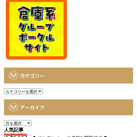
カテゴリー
カ
テ
ゴ
アーカイブ
リ
ー
ア
ー
人気記事
カ