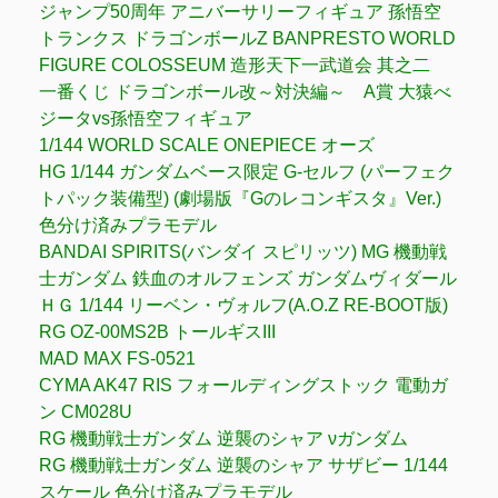
ジャンプ50周年 アニバーサリーフィギュア 孫悟空
トランクス ドラゴンボールZ BANPRESTO WORLD
FIGURE COLOSSEUM 造形天下一武道会 其之二
一番くじ ドラゴンボール改～対決編～ A賞 大猿べ
ジータvs孫悟空フィギュア
1/144 WORLD SCALE ONEPIECE オーズ
HG 1/144 ガンダムベース限定 G-セルフ (パーフェク
トパック装備型) (劇場版『Gのレコンギスタ』Ver.)
色分け済みプラモデル
BANDAI SPIRITS(バンダイ スピリッツ) MG 機動戦
士ガンダム 鉄血のオルフェンズ ガンダムヴィダール
ＨＧ 1/144 リーベン・ヴォルフ(A.O.Z RE-BOOT版)
RG OZ-00MS2B トールギスIII
MAD MAX FS-0521
CYMA AK47 RIS フォールディングストック 電動ガ
ン CM028U
RG 機動戦士ガンダム 逆襲のシャア νガンダム
RG 機動戦士ガンダム 逆襲のシャア サザビー 1/144
スケール 色分け済みプラモデル