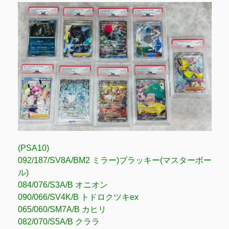
(PSA10)
092/187/SV8A/BM2 ミラー)ブラッキー(マスターボー
ル)
084/076/S3A/B オニオン
090/066/SV4K/B トドロクツキex
065/060/SM7A/B カヒリ
082/070/S5A/B クララ