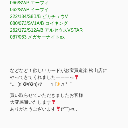
066/SV/P エーフィ
062/SV/P イーブイ
222/184/S8B/B ピカチュウV
080/073/SV1A/B コイキング
262/172/S12A/B アルセウスVSTAR
087/063 メガサーナイトex
などなど！欲しいカードがお宝買道楽 松山店に
やってきてくれましたーーーっ
*.。(n´✪∀✪n)ｧｱｰｰｰｰｯ!!
♬*゜
買い取らせていただきましたお客様
大変感謝いたします
ありがとうございます
(*˙˘˙)♡ｩ,､