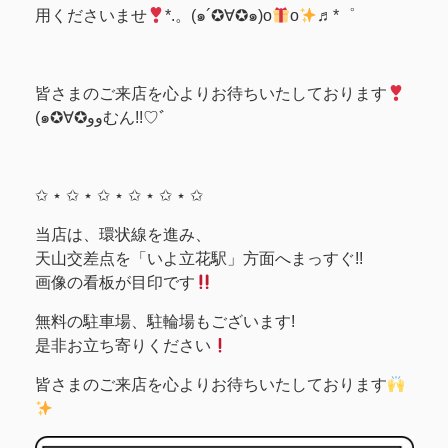
用くださいませ
*.。(๑´✪∀✪๑)o
o
♬*゜
皆さまのご来店を心よりお待ちいたしております
(๑✪∀✪ووむん!!♡ﾞ
✩ ⋆ ✩ ⋆ ✩ ⋆ ✩ ⋆ ✩ ⋆ ✩
当店は、環状線を進み、
天山交差点を「いよ立花駅」方面へまっすぐ!!
画像の看板が目印です
無料の駐車場、駐輪場もございます!
是非お立ち寄りください
皆さまのご来店を心よりお待ちいたしております