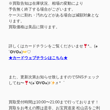
※買取告知は在庫状況、相場の変動により
予告無く終了する場合がございます。
ケースに割れ・汚れなどがある場合は減額対象とな
ります。
買取価格は美品に限ります。
詳しくはカードチラシをご覧くださいませ
*.。(๑
´✪∀✪๑)
♡
★カードウェブチラシはこちら★
また、更新次第お知らせ致しますのでSNSチェック
してね〜
٩(๑´✪∀✪๑)۶
♬*゜
買取受付時間は10:00〜21:00まで行っております！
買取をお考えの際は是非、お宝買道楽 松山店をご利