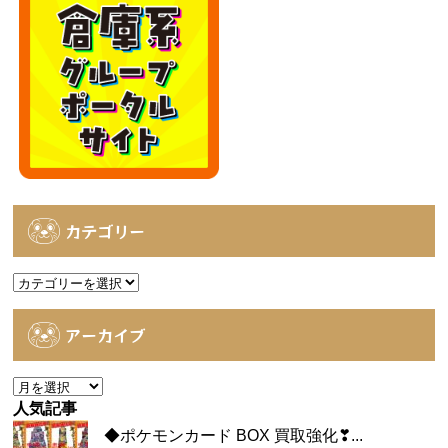
カテゴリー
カ
テ
ゴ
アーカイブ
リ
ー
ア
ー
人気記事
カ
◆ポケモンカード BOX 買取強化❣...