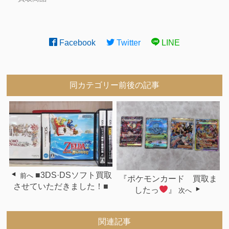
Facebook
Twitter
LINE
同カテゴリー前後の記事
■3DS·DSソフト買取
前へ
『ポケモンカード 買取ま
させていただきました！■
したっ
』
次へ
関連記事