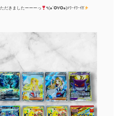
ただきましたーーーっ
٩(๑´✪∀✪๑)۶ﾜｰｲﾜｰｲ‼