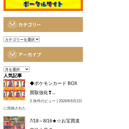
カテゴリー
カ
テ
ゴ
アーカイブ
リ
ー
ア
ー
人気記事
カ
◆ポケモンカード BOX
イ
買取強化❣...
ブ
3.3k件のビュー
|
2026年8月2日
に投稿された
7/18～8/16★☆お宝買道