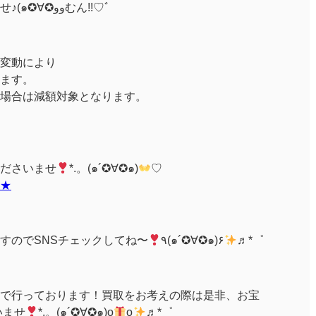
是非とも！お持込みくださいませ♪(๑✪∀✪ووむん!!♡ﾞ
変動により
ます。
場合は減額対象となります。
ださいませ
*.。(๑´✪∀✪๑)
♡
★
すのでSNSチェックしてね〜
٩(๑´✪∀✪๑)۶
♬*゜
:00まで行っております！買取をお考えの際は是非、お宝
いませ
*.。(๑´✪∀✪๑)o
o
♬*゜