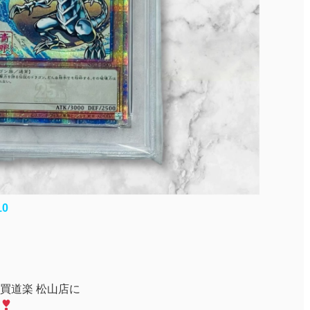
10
買道楽 松山店に