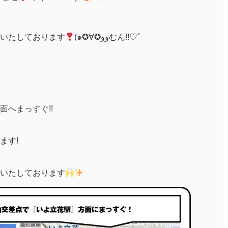
いたしております
(๑✪∀✪ووむん!!♡ﾞ
へまっすぐ!!
ます!
いたしております