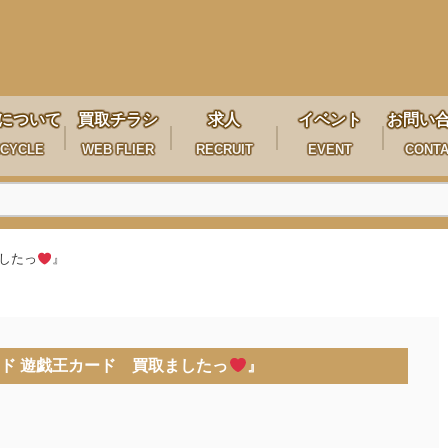
について
買取チラシ
求人
イベント
お問い
CYCLE
WEB FLIER
RECRUIT
EVENT
CONT
したっ
』
ド 遊戯王カード 買取ましたっ
』