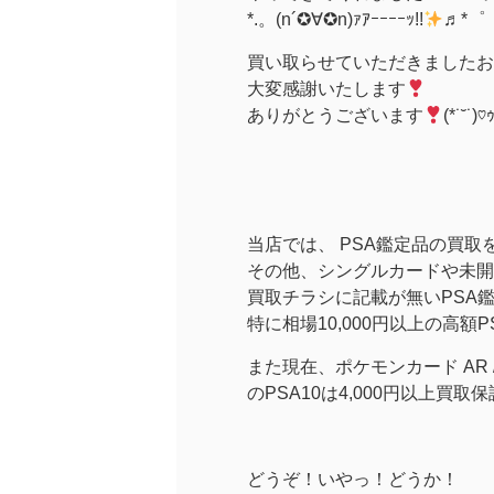
*.。(n´✪∀✪n)ｧｱｰｰｰｰｯ!!
♬*゜
買い取らせていただきましたお
大変感謝いたします
ありがとうございます
(*˙˘˙)♡
当店では、 PSA鑑定品の買取
その他、シングルカードや未開
買取チラシに記載が無いPSA
特に相場10,000円以上の高額
また現在、ポケモンカード AR / CH
のPSA10は4,000円以上買
どうぞ！いやっ！どうか！