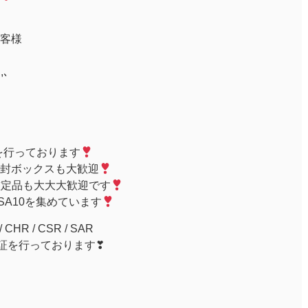
客様
ｩ,､
を行っております
封ボックスも大歓迎
鑑定品も大大大歓迎です
PSA10を集めています
R / CSR / SAR
取保証を行っております❣