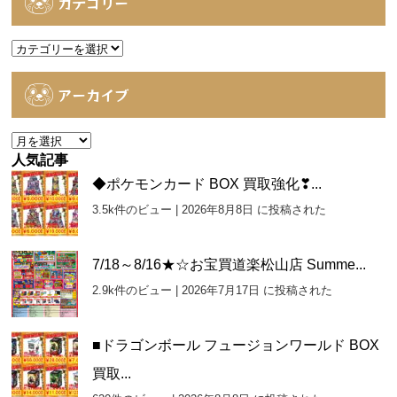
カテゴリー
カ
テ
ゴ
アーカイブ
リ
ー
ア
ー
人気記事
カ
◆ポケモンカード BOX 買取強化❣...
イ
3.5k件のビュー
|
2026年8月8日 に投稿された
ブ
7/18～8/16★☆お宝買道楽松山店 Summe...
2.9k件のビュー
|
2026年7月17日 に投稿された
■ドラゴンボール フュージョンワールド BOX
買取...