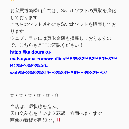
お宝買道楽松山店では、Switchソフトの買取を強化
しております！
こちらのソフト以外にもSwitchソフトを販売してお
ります！
ウェブチラシには買取金額も掲載しておりますの
で、こちらも是非ご確認ください！
https://kaidouraku-
matsuyama.com/webflier/%E3%82%B2%E3%83%
BC%E3%83%A0-
web%E3%83%81%E3%83%A9%E3%82%B7/
✩ ⋆ ✩ ⋆ ✩ ⋆ ✩ ⋆ ✩ ⋆ ✩
当店は、環状線を進み、
天山交差点を「いよ立花駅」方面へまっすぐ!!
画像の看板が目印です