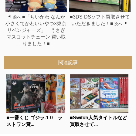
■「ちいかわ なんか
■3DS·DSソフト買取させて
前へ
小さくてかわいいやつ×東京
いただきました！■
次へ
リベンジャーズ」 うさぎ
マスコットチェーン 買い取
りました！■
関連記事
■一番くじ ゴジラ-1.0 ラ
■Switch人気タイトルなど
ストワン賞...
買取させて...