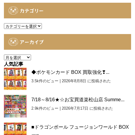
カテゴリー
カ
テ
ゴ
アーカイブ
リ
ー
ア
ー
人気記事
カ
◆ポケモンカード BOX 買取強化❣...
イ
3.5k件のビュー
|
2026年8月8日 に投稿された
ブ
7/18～8/16★☆お宝買道楽松山店 Summe...
2.9k件のビュー
|
2026年7月17日 に投稿された
■ドラゴンボール フュージョンワールド BOX