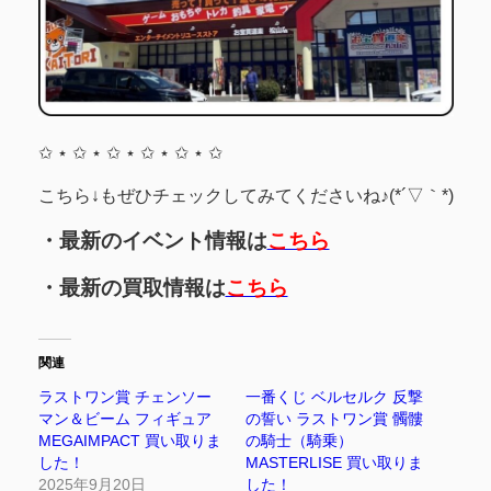
✩ ⋆ ✩ ⋆ ✩ ⋆ ✩ ⋆ ✩ ⋆ ✩
こちら↓もぜひチェックしてみてくださいね♪(*´▽｀*)
・最新のイベント情報は
こちら
・最新の買取情報は
こちら
関連
ラストワン賞 チェンソー
一番くじ ベルセルク 反撃
マン＆ビーム フィギュア
の誓い ラストワン賞 髑髏
MEGAIMPACT 買い取りま
の騎士（騎乗）
した！
MASTERLISE 買い取りま
2025年9月20日
した！