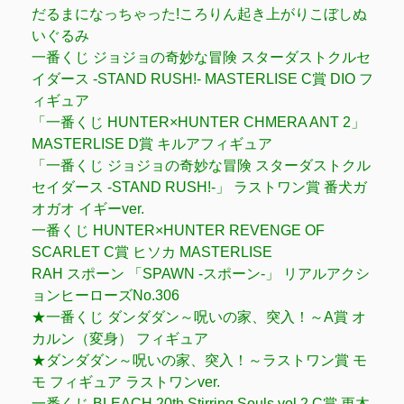
だるまになっちゃった!ころりん起き上がりこぼしぬ
いぐるみ
一番くじ ジョジョの奇妙な冒険 スターダストクルセ
イダース -STAND RUSH!- MASTERLISE C賞 DIO フ
ィギュア
「一番くじ HUNTER×HUNTER CHMERA ANT 2」
MASTERLISE D賞 キルアフィギュア
「一番くじ ジョジョの奇妙な冒険 スターダストクル
セイダース -STAND RUSH!-」 ラストワン賞 番犬ガ
オガオ イギーver.
一番くじ HUNTER×HUNTER REVENGE OF
SCARLET C賞 ヒソカ MASTERLISE
RAH スポーン 「SPAWN -スポーン-」 リアルアクシ
ョンヒーローズNo.306
★一番くじ ダンダダン～呪いの家、突入！～A賞 オ
カルン（変身） フィギュア
★ダンダダン～呪いの家、突入！～ラストワン賞 モ
モ フィギュア ラストワンver.
一番くじ BLEACH 20th Stirring Souls vol.2 C賞 更木