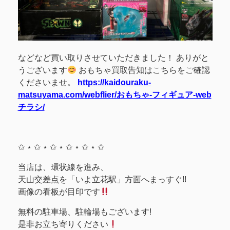
などなど買い取りさせていただきました！ ありがと
うございます
おもちゃ買取告知はこちらをご確認
くださいませ。
https://kaidouraku-
matsuyama.com/webflier/おもちゃ-フィギュア-web
チラシ/
✩ ⋆ ✩ ⋆ ✩ ⋆ ✩ ⋆ ✩ ⋆ ✩
当店は、環状線を進み、
天山交差点を「いよ立花駅」方面へまっすぐ!!
画像の看板が目印です
無料の駐車場、駐輪場もございます!
是非お立ち寄りください