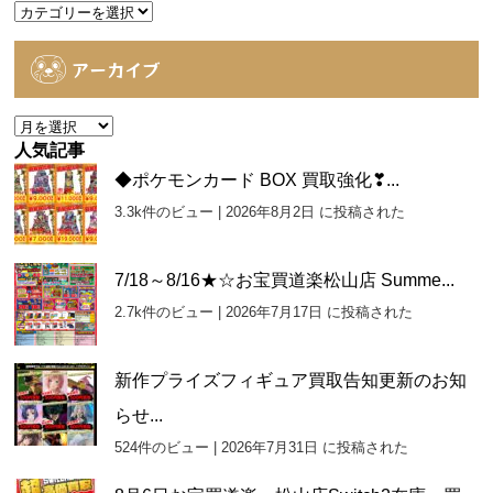
カ
テ
ゴ
アーカイブ
リ
ー
ア
ー
人気記事
カ
◆ポケモンカード BOX 買取強化❣...
イ
3.3k件のビュー
|
2026年8月2日 に投稿された
ブ
7/18～8/16★☆お宝買道楽松山店 Summe...
2.7k件のビュー
|
2026年7月17日 に投稿された
新作プライズフィギュア買取告知更新のお知
らせ...
524件のビュー
|
2026年7月31日 に投稿された