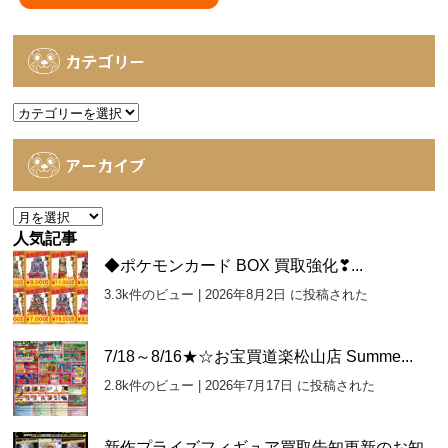
カテゴリー
カ
テ
ゴ
アーカイブ
リ
ー
ア
ー
人気記事
カ
◆ポケモンカード BOX 買取強化❣...
イ
3.3k件のビュー
|
2026年8月2日 に投稿された
ブ
7/18～8/16★☆お宝買道楽松山店 Summe...
2.8k件のビュー
|
2026年7月17日 に投稿された
新作プライズフィギュア買取告知更新のお知