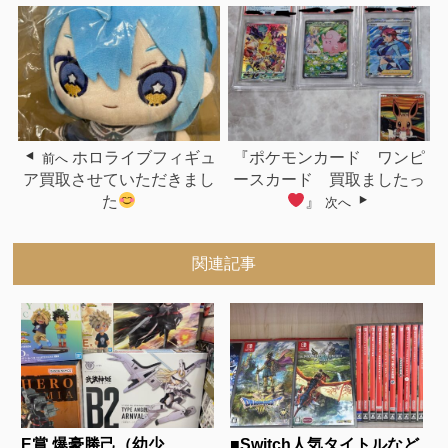
ホロライブフィギュ
『ポケモンカード ワンピ
前へ
ア買取させていただきまし
ースカード 買取ましたっ
た
』
次へ
関連記事
E賞 爆豪勝己（幼少
■Switch人気タイトルなど