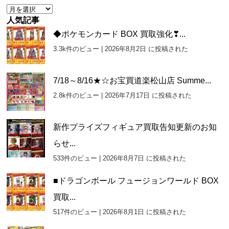
ー
ア
ー
人気記事
カ
◆ポケモンカード BOX 買取強化❣...
イ
3.3k件のビュー
|
2026年8月2日 に投稿された
ブ
7/18～8/16★☆お宝買道楽松山店 Summe...
2.8k件のビュー
|
2026年7月17日 に投稿された
新作プライズフィギュア買取告知更新のお知
らせ...
533件のビュー
|
2026年8月7日 に投稿された
■ドラゴンボール フュージョンワールド BOX
買取...
517件のビュー
|
2026年8月1日 に投稿された