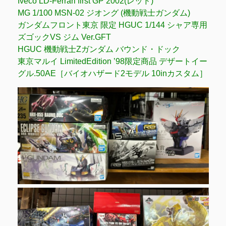
Iveco LD-Ferrari first GP 2002(レッド)
MG 1/100 MSN-02 ジオング (機動戦士ガンダム)
ガンダムフロント東京 限定 HGUC 1/144 シャア専用
ズゴックVS ジム Ver.GFT
HGUC 機動戦士Zガンダム バウンド・ドック
東京マルイ LimitedEdition ’98限定商品 デザートイー
グル.50AE［バイオハザード2モデル 10inカスタム］