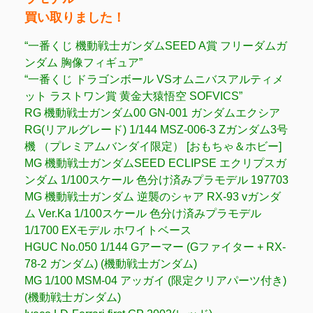
買い取りました！
“一番くじ 機動戦士ガンダムSEED A賞 フリーダムガ
ンダム 胸像フィギュア”
“一番くじ ドラゴンボール VSオムニバスアルティメ
ット ラストワン賞 黄金大猿悟空 SOFVICS”
RG 機動戦士ガンダム00 GN-001 ガンダムエクシア
RG(リアルグレード) 1/144 MSZ-006-3 Zガンダム3号
機 （プレミアムバンダイ限定） [おもちゃ＆ホビー]
MG 機動戦士ガンダムSEED ECLIPSE エクリプスガ
ンダム 1/100スケール 色分け済みプラモデル 197703
MG 機動戦士ガンダム 逆襲のシャア RX-93 vガンダ
ム Ver.Ka 1/100スケール 色分け済みプラモデル
1/1700 EXモデル ホワイトベース
HGUC No.050 1/144 Gアーマー (Gファイター + RX-
78-2 ガンダム) (機動戦士ガンダム)
MG 1/100 MSM-04 アッガイ (限定クリアパーツ付き)
(機動戦士ガンダム)