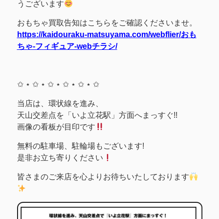
うございます
おもちゃ買取告知はこちらをご確認くださいませ。
https://kaidouraku-matsuyama.com/webflier/おも
ちゃ-フィギュア-webチラシ/
✩ ⋆ ✩ ⋆ ✩ ⋆ ✩ ⋆ ✩ ⋆ ✩
当店は、環状線を進み、
天山交差点を「いよ立花駅」方面へまっすぐ!!
画像の看板が目印です
無料の駐車場、駐輪場もございます!
是非お立ち寄りください
皆さまのご来店を心よりお待ちいたしております