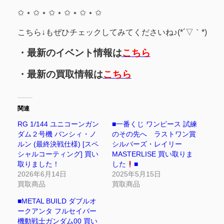
✩ ⋆ ✩ ⋆ ✩ ⋆ ✩ ⋆ ✩ ⋆ ✩
こちら↓もぜひチェックしてみてくださいね♪(*´▽｀*)
・最新のイベント情報は
こちら
・最新の買取情報は
こちら
関連
RG 1/144 ユニコーンガン
■一番くじ ワンピース 試練
ダム２号機 バンシィ・ノ
のその先へ ラストワン賞
ルン (最終決戦仕様) [スペ
シルバーズ・レイリー
シャルコーティング] 買い
MASTERLISE 買い取りま
取りました！
した
■
2026年6月14日
2025年5月15日
買取商品
買取商品
■METAL BUILD ダブルオ
ークアンタ フルセイバー
機動戦士ガンダム00 買い