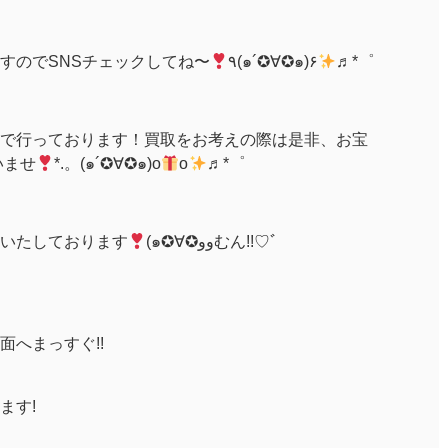
すのでSNSチェックしてね〜
٩(๑´✪∀✪๑)۶
♬*゜
:00まで行っております！買取をお考えの際は是非、お宝
いませ
*.。(๑´✪∀✪๑)o
o
♬*゜
いたしております
(๑✪∀✪ووむん!!♡ﾞ
へまっすぐ!!
ます!