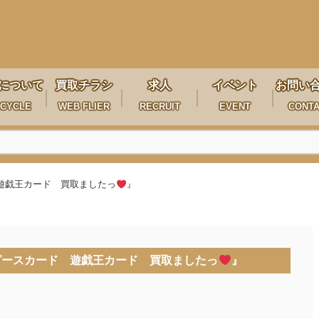
について
買取チラシ
求人
イベント
お問い
CYCLE
WEB FLIER
RECRUIT
EVENT
CONT
遊戯王カード 買取ましたっ
』
ピースカード 遊戯王カード 買取ましたっ
』