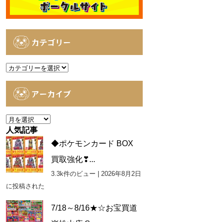
カテゴリー
カ
テ
ゴ
アーカイブ
リ
ー
ア
ー
人気記事
カ
◆ポケモンカード BOX
イ
買取強化❣...
ブ
3.3k件のビュー
|
2026年8月2日
に投稿された
7/18～8/16★☆お宝買道