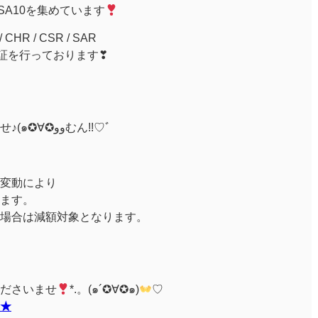
PSA10を集めています
R / CSR / SAR
取保証を行っております❣
是非とも！お持込みくださいませ♪(๑✪∀✪ووむん!!♡ﾞ
変動により
ます。
場合は減額対象となります。
ださいませ
*.。(๑´✪∀✪๑)
♡
★