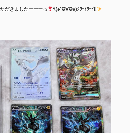
ただきましたーーーっ
٩(๑´✪∀✪๑)۶ﾜｰｲﾜｰｲ‼