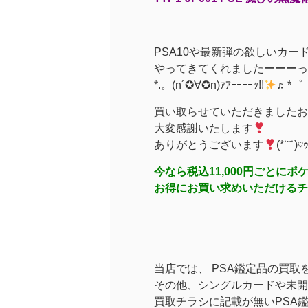
PSA10や最新弾の欲しいカー
やってきてくれましたーーーっ
*.。(n´✪∀✪n)ｧｱｰｰｰｰｯ!!
♬*゜
買い取らせていただきましたお
大変感謝いたします
ありがとうございます
(*˙˘˙)♡
今なら税込11,000円ごとに
お得にお買い求めいただけるチ
当店では、 PSA鑑定品の買取
その他、シングルカードや未開
買取チラシに記載が無いPSA