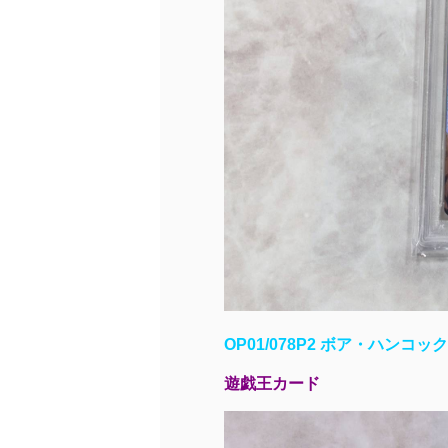
OP01/078P2 ボア・ハンコック(
遊戯王カード