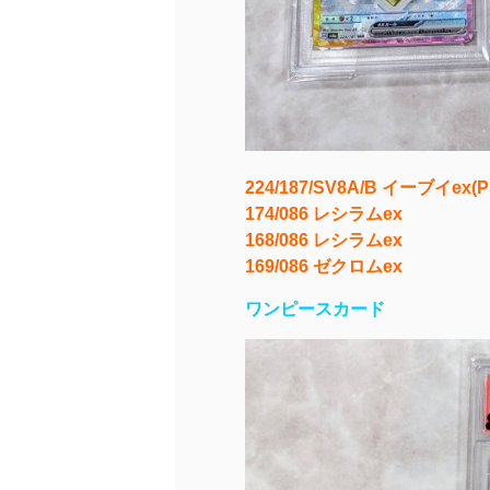
224/187/SV8A/B イーブイex(P
174/086 レシラムex
168/086 レシラムex
169/086 ゼクロムex
ワンピースカード