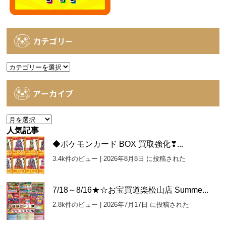
カテゴリー
カ
テ
ゴ
アーカイブ
リ
ー
ア
ー
人気記事
カ
◆ポケモンカード BOX 買取強化❣...
イ
3.4k件のビュー
|
2026年8月8日 に投稿された
ブ
7/18～8/16★☆お宝買道楽松山店 Summe...
2.8k件のビュー
|
2026年7月17日 に投稿された