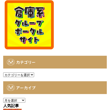
カテゴリー
カ
テ
ゴ
アーカイブ
リ
ー
ア
ー
人気記事