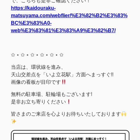
で、こちらも是非ご確認ください！
https://kaidouraku-
matsuyama.com/webflier/%E3%82%B2%E3%83%
BC%E3%83%A0-
web%E3%83%81%E3%83%A9%E3%82%B7/
✩ ⋆ ✩ ⋆ ✩ ⋆ ✩ ⋆ ✩ ⋆ ✩
当店は、環状線を進み、
天山交差点を「いよ立花駅」方面へまっすぐ!!
画像の看板が目印です
無料の駐車場、駐輪場もございます!
是非お立ち寄りください
皆さまのご来店を心よりお待ちいたしております